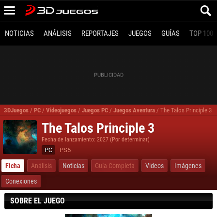
NOTICIAS
ANÁLISIS
REPORTAJES
JUEGOS
GUÍAS
TOP 100
3DJuegos
/
PC
/
Videojuegos
/
Juegos PC
/
Juegos Aventura
/
The Talos Principle 3
The Talos Principle 3
Fecha de lanzamiento: 2027 (Por determinar)
PC
PS5
Ficha
Análisis
Noticias
Guía Completa
Videos
Imágenes
Conexiones
SOBRE EL JUEGO