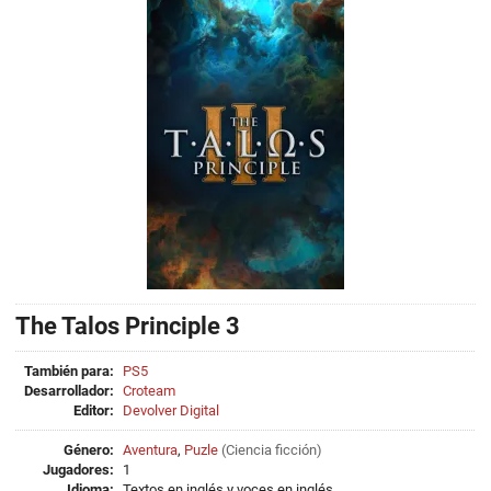
The Talos Principle 3
También para:
PS5
Desarrollador:
Croteam
Editor:
Devolver Digital
Género:
Aventura
,
Puzle
(
Ciencia ficción
)
Jugadores:
1
Idioma:
Textos en inglés y voces en inglés