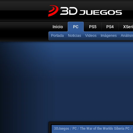
Inicio
PC
PS5
PS4
XSer
Portada
Noticias
Videos
Imágenes
Análisi
3DJuegos
/
PC
/
The War of the Worlds Siberia PC
/