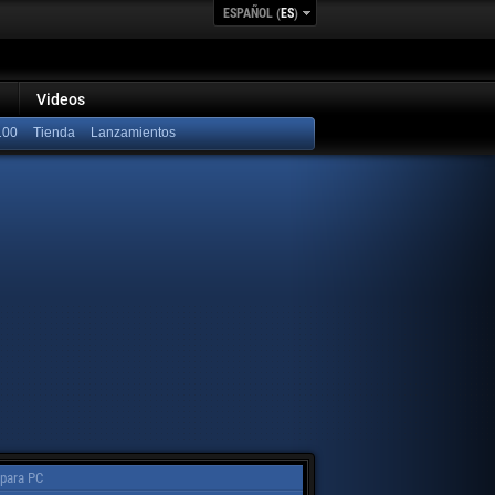
ESPAÑOL (
ES
)
Videos
100
Lanzamientos
 para PC