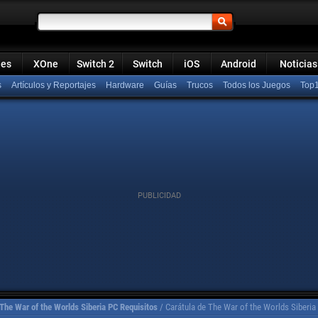
ies
XOne
Switch 2
Switch
iOS
Android
Noticias
s
Artículos y Reportajes
Hardware
Guías
Trucos
Todos los Juegos
Top
The War of the Worlds Siberia PC Requisitos
/
Carátula de The War of the Worlds Siberia