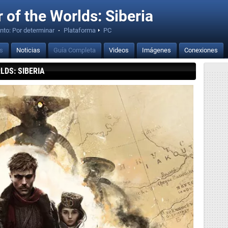
 of the Worlds: Siberia
nto:
Por determinar
·
Plataforma
PC
is
Noticias
Guía Completa
Videos
Imágenes
Conexiones
LDS: SIBERIA