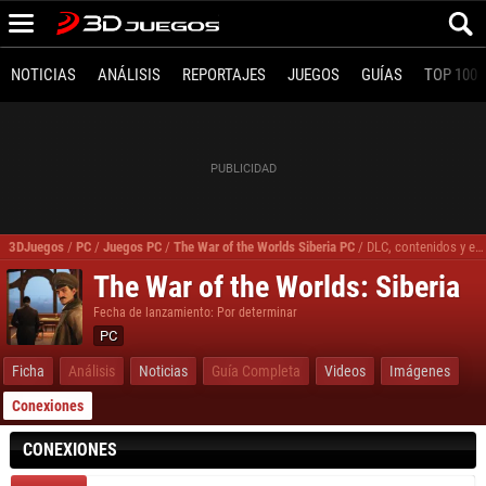
NOTICIAS
ANÁLISIS
REPORTAJES
JUEGOS
GUÍAS
TOP 100
3DJuegos
/
PC
/
Juegos PC
/
The War of the Worlds Siberia PC
/
DLC, contenidos y expansiones The War of the Worlds Siberia PC
The War of the Worlds: Siberia
Fecha de lanzamiento: Por determinar
PC
Ficha
Análisis
Noticias
Guía Completa
Videos
Imágenes
Conexiones
CONEXIONES