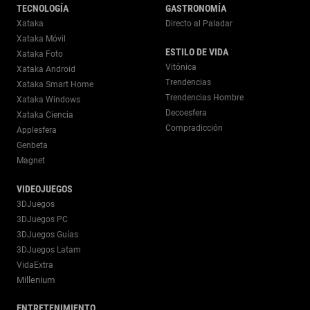
TECNOLOGÍA
GASTRONOMÍA
Xataka
Directo al Paladar
Xataka Móvil
ESTILO DE VIDA
Xataka Foto
Vitónica
Xataka Android
Trendencias
Xataka Smart Home
Trendencias Hombre
Xataka Windows
Decoesfera
Xataka Ciencia
Compradicción
Applesfera
Genbeta
Magnet
VIDEOJUEGOS
3DJuegos
3DJuegos PC
3DJuegos Guías
3DJuegos Latam
VidaExtra
Millenium
ENTRETENIMIENTO