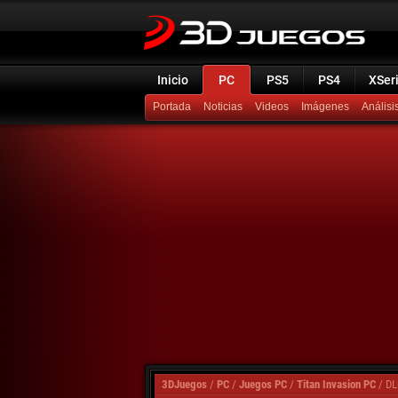
Inicio
PC
PS5
PS4
XSer
Portada
Noticias
Videos
Imágenes
Análisi
3DJuegos
/
PC
/
Juegos PC
/
Titan Invasion PC
/
DL