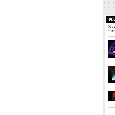
DE 
Otro
mism