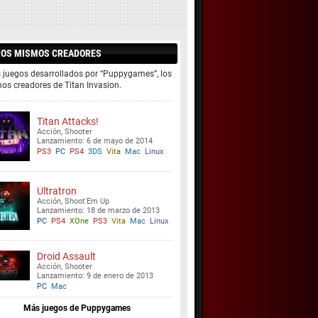
LOS MISMOS CREADORES
s juegos desarrollados por “Puppygames”, los
os creadores de Titan Invasion.
Titan Attacks!
Acción, Shooter
Lanzamiento: 6 de mayo de 2014
PS3
PC
PS4
3DS
Vita
Mac
Linux
Ultratron
Acción, Shoot'Em Up
Lanzamiento: 18 de marzo de 2013
PC
PS4
XOne
PS3
Vita
Mac
Linux
Droid Assault
Acción, Shooter
Lanzamiento: 9 de enero de 2013
PC
Mac
Más juegos de Puppygames