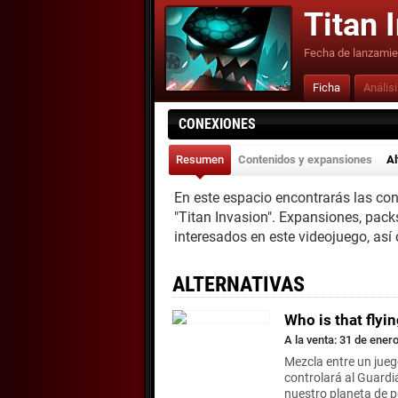
Titan 
Fecha de lanzamie
Ficha
Anális
CONEXIONES
Resumen
Contenidos y expansiones
Al
En este espacio encontrarás las co
"Titan Invasion". Expansiones, pack
interesados en este videojuego, así
ALTERNATIVAS
Who is that flyi
A la venta: 31 de ener
Mezcla entre un juego
controlará al Guardi
nuestro planeta de p