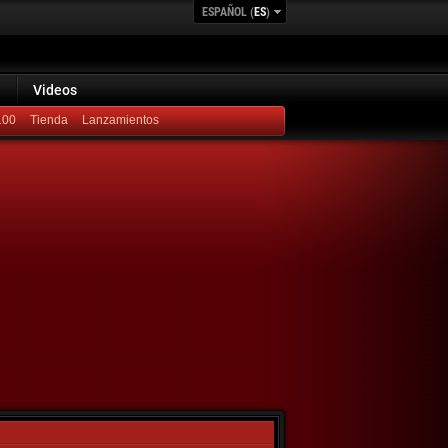
ESPAÑOL (
ES
)
Videos
100
Lanzamientos