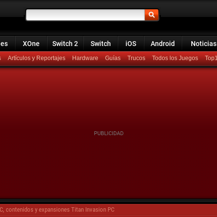
ies
XOne
Switch 2
Switch
iOS
Android
Noticias
s
Artículos y Reportajes
Hardware
Guías
Trucos
Todos los Juegos
Top
C, contenidos y expansiones Titan Invasion PC