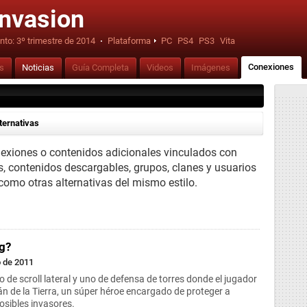
Invasion
nto:
3º trimestre de 2014
·
Plataforma
PC
PS4
PS3
Vita
Conexiones
is
Noticias
Guía Completa
Videos
Imágenes
ternativas
nexiones o contenidos adicionales vinculados con
s, contenidos descargables, grupos, clanes y usuarios
 como otras alternativas del mismo estilo.
ng?
o de 2011
 de scroll lateral y uno de defensa de torres donde el jugador
án de la Tierra, un súper héroe encargado de proteger a
osibles invasores.