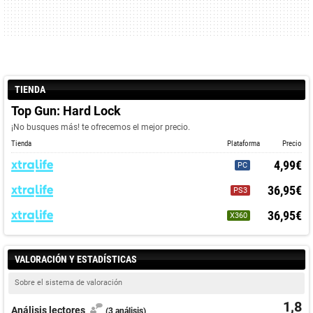
TIENDA
Top Gun: Hard Lock
¡No busques más! te ofrecemos el mejor precio.
Tienda
Plataforma
Precio
4,99€
PC
36,95€
PS3
36,95€
X360
VALORACIÓN Y ESTADÍSTICAS
Sobre el sistema de valoración
1,8
Análisis lectores
(3 análisis)