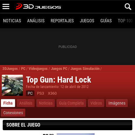
NOTICIAS
ANÁLISIS
REPORTAJES
JUEGOS
GUÍAS
TOP 100
3DJuegos
/
PC
/
Videojuegos
/
Juegos PC
/
Juegos Simulación
/
Top Gun Hard Lock 
Top Gun: Hard Lock
Fecha de lanzamiento: 12 de abril de 2012
PC
PS3
X360
Ficha
Análisis
Noticias
Guía Completa
Videos
Imágenes
Conexiones
SOBRE EL JUEGO