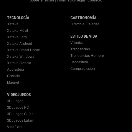
Sobre la revista
Información legal
Contacto
|
|
TECNOLOGÍA
GASTRONOMÍA
Xataka
Directo al Paladar
Xataka Móvil
ESTILO DE VIDA
Xataka Foto
Vitónica
Xataka Android
Trendencias
Xataka Smart Home
Trendencias Hombre
Xataka Windows
Decoesfera
Xataka Ciencia
Compradicción
Applesfera
Genbeta
Magnet
VIDEOJUEGOS
3DJuegos
3DJuegos PC
3DJuegos Guías
3DJuegos Latam
VidaExtra