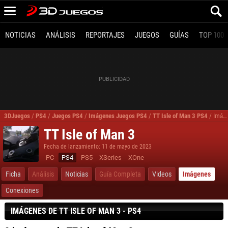
NOTICIAS
ANÁLISIS
REPORTAJES
JUEGOS
GUÍAS
TOP 100
3DJuegos
/
PS4
/
Juegos PS4
/
Imágenes Juegos PS4
/
TT Isle of Man 3 PS4
/
Imágenes, fotos TT Isle of Man 3 para PS4
TT Isle of Man 3
Fecha de lanzamiento: 11 de mayo de 2023
PC
PS4
PS5
XSeries
XOne
Ficha
Análisis
Noticias
Guía Completa
Videos
Imágenes
Conexiones
IMÁGENES DE TT ISLE OF MAN 3 - PS4