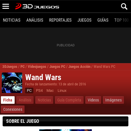
NOTICIAS
ANÁLISIS
REPORTAJES
JUEGOS
GUÍAS
TOP 100
3DJuegos
/
PC
/
Videojuegos
/
Juegos PC
/
Juegos Acción
/
Wand Wars PC
Wand Wars
Fecha de lanzamiento: 13 de abril de 2016
PC
PS4
Mac
Linux
Ficha
Análisis
Noticias
Guía Completa
Videos
Imágenes
Conexiones
SOBRE EL JUEGO