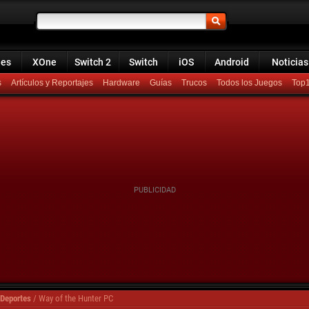
ies
XOne
Switch 2
Switch
iOS
Android
Noticias
s
Artículos y Reportajes
Hardware
Guías
Trucos
Todos los Juegos
Top
Deportes
/
Way of the Hunter PC