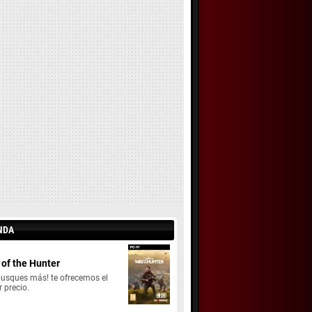
NDA
of the Hunter
busques más! te ofrecemos el
 precio.