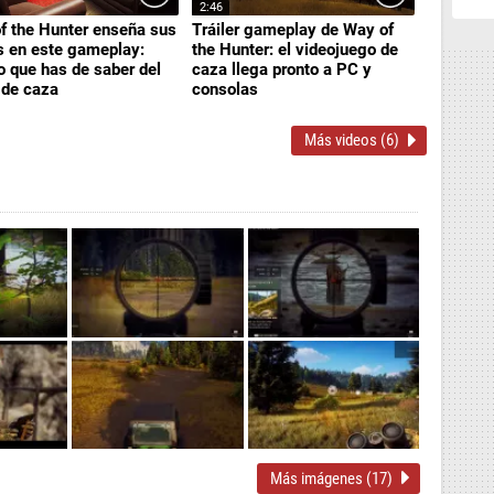
2:46
f the Hunter enseña sus
Tráiler gameplay de Way of
s en este gameplay:
the Hunter: el videojuego de
o que has de saber del
caza llega pronto a PC y
 de caza
consolas
Más videos (6)
Más imágenes (17)