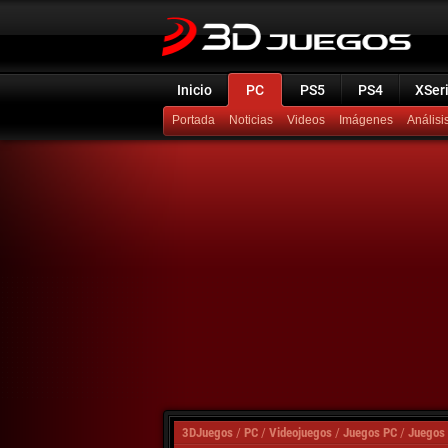
Inicio
PC
PS5
PS4
XSer
Portada
Noticias
Videos
Imágenes
Análisi
3DJuegos
/
PC
/
Videojuegos
/
Juegos PC
/
Juegos 