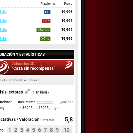
a
Plataforma
Precio
19,99€
PC
19,99€
PS5
19,99€
XSeries
19,99€
XOne
ORACIÓN Y ESTADÍSTICAS
Valoración 3DJuegos
“Caza sin recompensa”
e el sistema de valoración
isis lectores
(1 análisis)
aridad:
Inexistente
¿Qué es?
ing:
36905 de 45955 juegos
5,8
ctativas / Valoración
(
19
votos)
1
2
3
4
5
6
7
8
9
10
to: