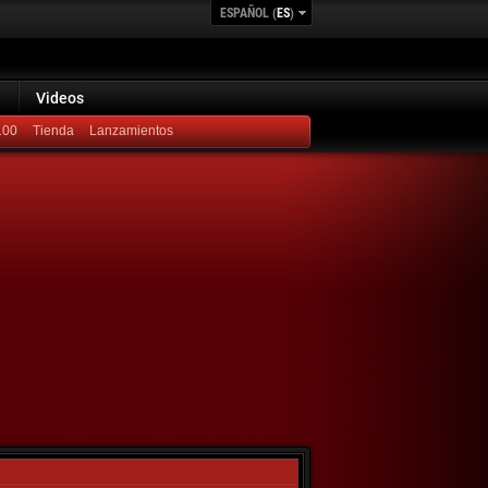
ESPAÑOL (
ES
)
Videos
100
Lanzamientos