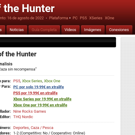
 the Hunter
nto:
16 de agosto de 2022
·
Plataforma
PC
PS5
XSeries
XOne
is
Noticias
Guía Completa
Videos
Imágenes
Conexiones
f the Hunter
nalisis
Caza sin recompensa”
 para:
PS5
,
Xbox Series
,
Xbox One
 Para:
PC por solo 19,99€ en xtralife
PS5 por 19,99€ en xtralife
Xbox Series por 19,99€ en xtralife
Xbox One por 19,99€ en xtralife
llador:
Nine Rocks Games
Editor:
THQ Nordic
énero:
Deportes
,
Caza / Pesca
dores:
1-2 (Competitivo: No / Cooperativo: Online)