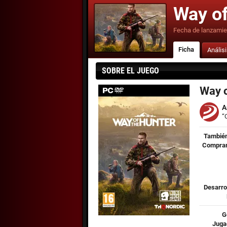
Way of
Fecha de lanzamie
Ficha
Anális
SOBRE EL JUEGO
Way o
A
“
También
Comprar
Desarro
G
Juga