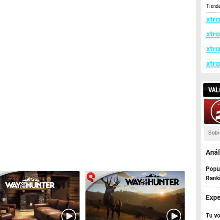
Tiend
VAL
Sobr
Anál
Popul
Rank
Expe
Tu vo