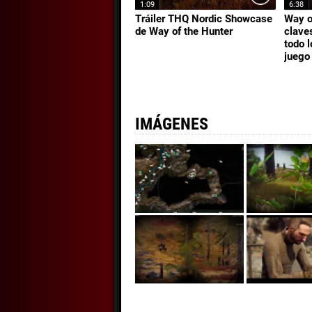
1:09
6:38
Tráiler THQ Nordic Showcase
Way o
de Way of the Hunter
clave
todo l
juego
IMÁGENES