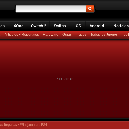
ies
XOne
Switch 2
Switch
iOS
Android
Noticias
s
Artículos y Reportajes
Hardware
Guías
Trucos
Todos los Juegos
Top
os Deportes
/
Windjammers PS4