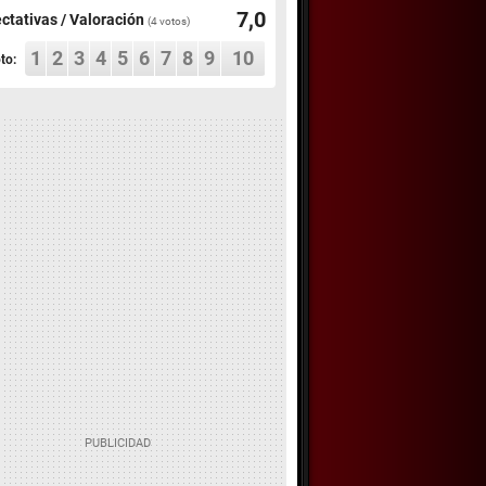
7,0
ctativas / Valoración
(
4
votos)
1
2
3
4
5
6
7
8
9
10
to: