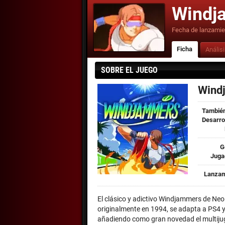
Windj
Fecha de lanzamie
Ficha
Anális
SOBRE EL JUEGO
Wind
También
Desarro
G
Juga
Lanzam
El clásico y adictivo Windjammers de Neo 
originalmente en 1994, se adapta a PS4 y
añadiendo como gran novedad el multijuga