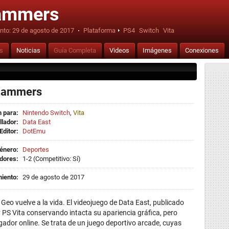
ammers
nto:
29 de agosto de 2017
·
Plataforma
PS4
Switch
Vita
is
Noticias
Guía Completa
Videos
Imágenes
Conexiones
jammers
 para:
Nintendo Switch
,
Vita
llador:
Data East
Editor:
DotEmu
énero:
Deportes
dores:
1-2 (Competitivo: Sí)
iento:
29 de agosto de 2017
Geo vuelve a la vida. El videojuego de Data East, publicado
 PS Vita conservando intacta su apariencia gráfica, pero
dor online. Se trata de un juego deportivo arcade, cuyas