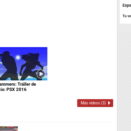
Expe
Tu vo
ammers: Tráiler de
io: PSX 2016
Más videos (3)