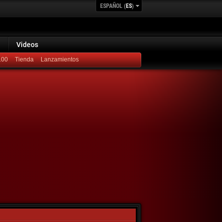
ESPAÑOL (
ES
)
Videos
100
Lanzamientos