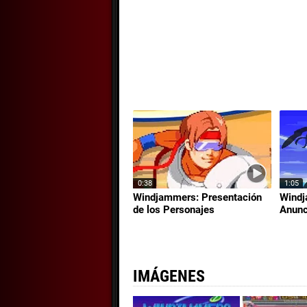
0:38
1:05
Windjammers: Presentación
Windj
de los Personajes
Anunc
IMÁGENES