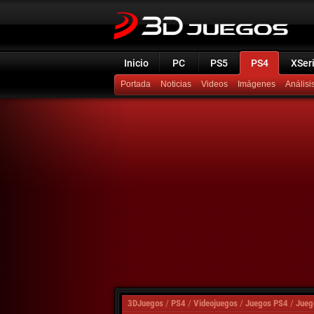
Inicio
PC
PS5
PS4
XSer
Portada
Noticias
Videos
Imágenes
Análisi
3DJuegos
/
PS4
/
Videojuegos
/
Juegos PS4
/
Jueg