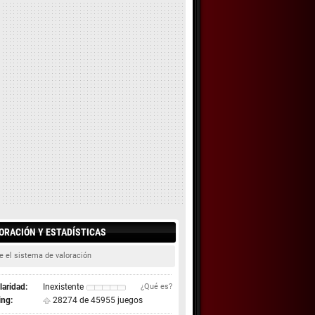
ORACIÓN Y ESTADÍSTICAS
e el sistema de valoración
aridad:
Inexistente
¿Qué es?
ing:
28274 de 45955 juegos