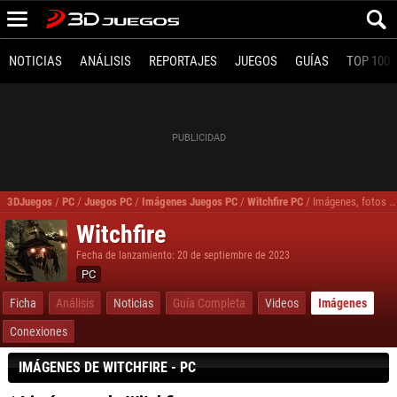
NOTICIAS
ANÁLISIS
REPORTAJES
JUEGOS
GUÍAS
TOP 100
3DJuegos
/
PC
/
Juegos PC
/
Imágenes Juegos PC
/
Witchfire PC
/
Imágenes, fotos Witchfire para PC
Witchfire
Fecha de lanzamiento: 20 de septiembre de 2023
PC
Ficha
Análisis
Noticias
Guía Completa
Videos
Imágenes
Conexiones
IMÁGENES DE WITCHFIRE - PC