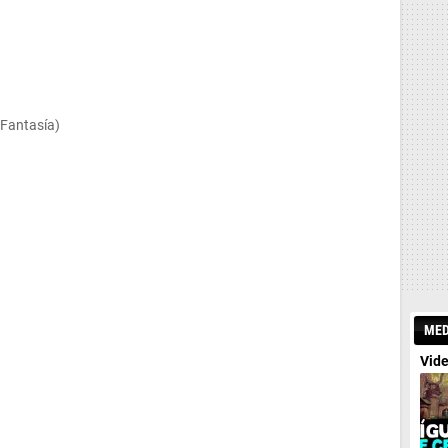
(Fantasía)
MED
Vide