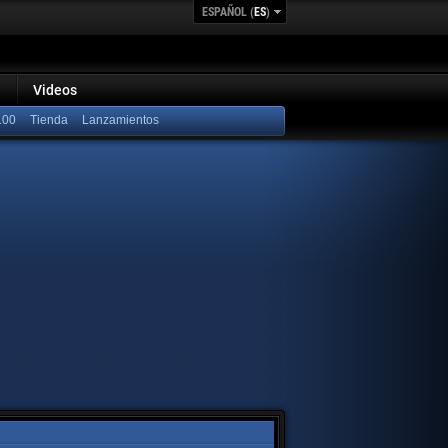
ESPAÑOL (
ES
)
Videos
100
Lanzamientos