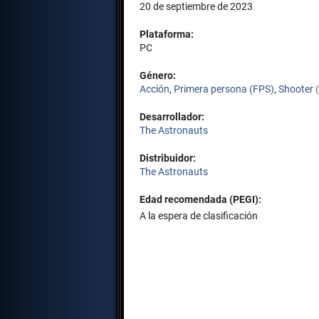
20 de septiembre de 2023
Plataforma:
PC
Género:
Acción
,
Primera persona (FPS)
,
Shooter
Desarrollador:
The Astronauts
Distribuidor:
The Astronauts
Edad recomendada (PEGI):
A la espera de clasificación