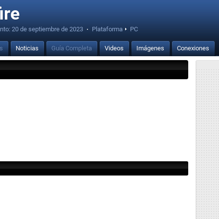
ire
nto:
20 de septiembre de 2023
·
Plataforma
PC
is
Noticias
Guía Completa
Videos
Imágenes
Conexiones