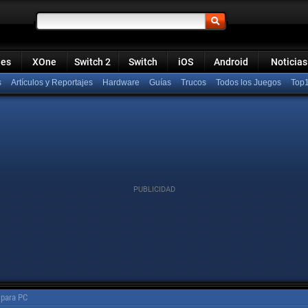
ies
XOne
Switch 2
Switch
iOS
Android
Noticias
s
Artículos y Reportajes
Hardware
Guías
Trucos
Todos los Juegos
Top
 para PC