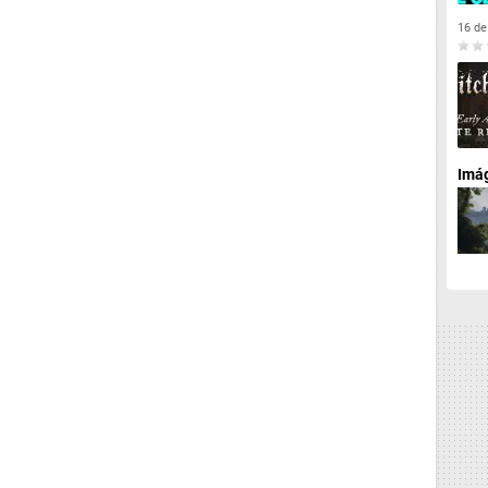
16 de
Imá