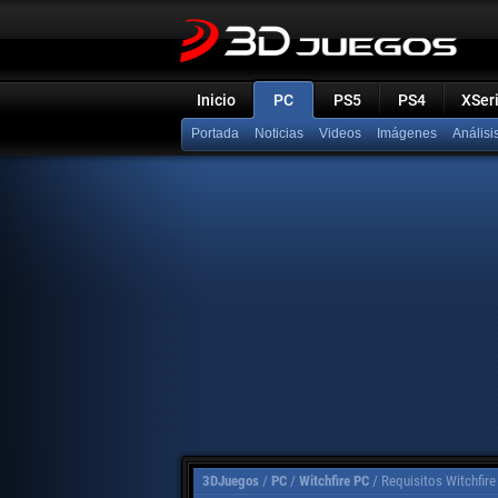
Inicio
PC
PS5
PS4
XSer
Portada
Noticias
Videos
Imágenes
Análisi
3DJuegos
/
PC
/
Witchfire PC
/
Requisitos Witchfire