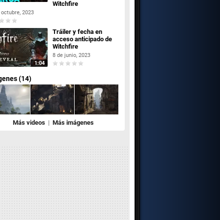
Witchfire
 octubre, 2023
Tráiler y fecha en
acceso anticipado de
Witchfire
8 de junio, 2023
1:04
genes (14)
Más videos
|
Más imágenes