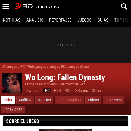
NOTICIAS
ANÁLISIS
REPORTAJES
JUEGOS
GUÍAS
TOP 100
3DJuegos
/
PC
/
Videojuegos
/
Juegos PC
/
Juegos Acción
/
Wo Long Fallen Dynasty 
Wo Long: Fallen Dynasty
Fecha de lanzamiento: 3 de marzo de 2023
Switch 2
PC
PS4
PS5
XSeries
XOne
Ficha
Análisis
Noticias
Guía Completa
Videos
Imágenes
Conexiones
SOBRE EL JUEGO