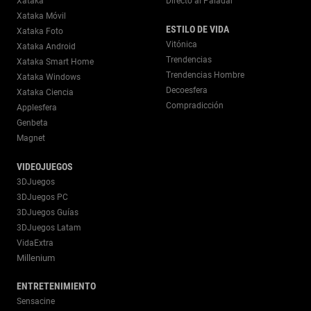
Xataka
Directo al Paladar
Xataka Móvil
ESTILO DE VIDA
Xataka Foto
Vitónica
Xataka Android
Trendencias
Xataka Smart Home
Trendencias Hombre
Xataka Windows
Decoesfera
Xataka Ciencia
Compradicción
Applesfera
Genbeta
Magnet
VIDEOJUEGOS
3DJuegos
3DJuegos PC
3DJuegos Guías
3DJuegos Latam
VidaExtra
Millenium
ENTRETENIMIENTO
Sensacine