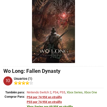
Wo Long: Fallen Dynasty
Usuarios (1)
10
También para:
Nintendo Switch 2
,
PS4
,
PS5
,
Xbox Series
,
Xbox One
Comprar Para:
PS4 por 74,95€ en xtralife
PS5 por 74,95€ en xtralife
Xbox Series por 69,95€ en xtralife