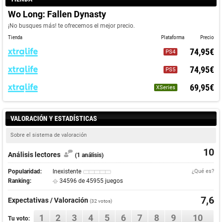
Wo Long: Fallen Dynasty
¡No busques más! te ofrecemos el mejor precio.
Tienda
Plataforma
Precio
74,95€
PS4
74,95€
PS5
69,95€
XSeries
VALORACIÓN Y ESTADÍSTICAS
Sobre el sistema de valoración
10
Análisis lectores
(1 análisis)
Popularidad:
Inexistente
¿Qué es?
Ranking:
34596 de 45955 juegos
7,6
Expectativas / Valoración
(
32
votos)
1
2
3
4
5
6
7
8
9
10
Tu voto: