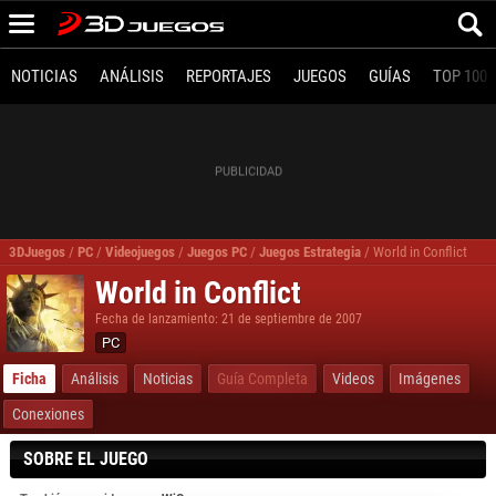
NOTICIAS
ANÁLISIS
REPORTAJES
JUEGOS
GUÍAS
TOP 100
3DJuegos
/
PC
/
Videojuegos
/
Juegos PC
/
Juegos Estrategia
/
World in Conflict
World in Conflict
Fecha de lanzamiento: 21 de septiembre de 2007
PC
Ficha
Análisis
Noticias
Guía Completa
Videos
Imágenes
Conexiones
SOBRE EL JUEGO