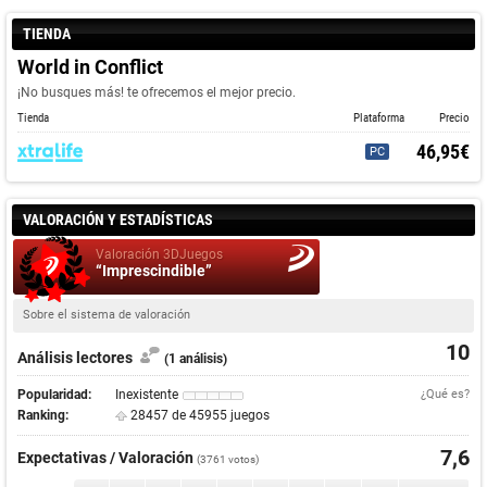
TIENDA
World in Conflict
¡No busques más! te ofrecemos el mejor precio.
Tienda
Plataforma
Precio
46,95€
PC
VALORACIÓN Y ESTADÍSTICAS
Valoración 3DJuegos
“Imprescindible”
Sobre el sistema de valoración
10
Análisis lectores
(1 análisis)
Popularidad:
Inexistente
¿Qué es?
Ranking:
28457 de 45955 juegos
7,6
Expectativas / Valoración
(
3761
votos)