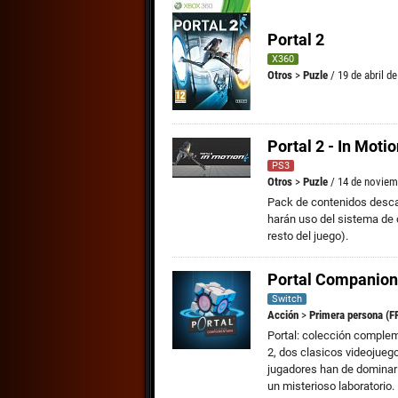
Portal 2
X360
Otros
>
Puzle
/ 19 de abril d
Portal 2 - In Moti
PS3
Otros
>
Puzle
/ 14 de noviem
Pack de contenidos desca
harán uso del sistema de
resto del juego).
Portal Companion 
Switch
Acción
>
Primera persona (F
Portal: colección compleme
2, dos clasicos videojueg
jugadores han de dominar 
un misterioso laboratorio.