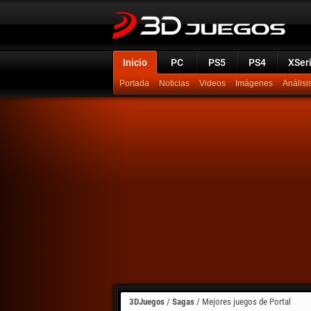
Inicio
PC
PS5
PS4
XSer
Portada
Noticias
Videos
Imágenes
Análisi
3DJuegos
/
Sagas
/
Mejores juegos de Portal