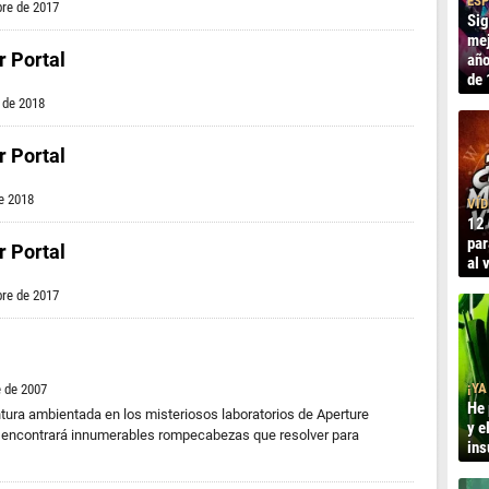
ESP
bre de 2017
Sig
mej
r Portal
año
de 
 de 2018
r Portal
e 2018
VÍD
12 
par
r Portal
al 
bre de 2017
¡YA
e de 2007
He 
ntura ambientada en los misteriosos laboratorios de Aperture
y e
r encontrará innumerables rompecabezas que resolver para
ins