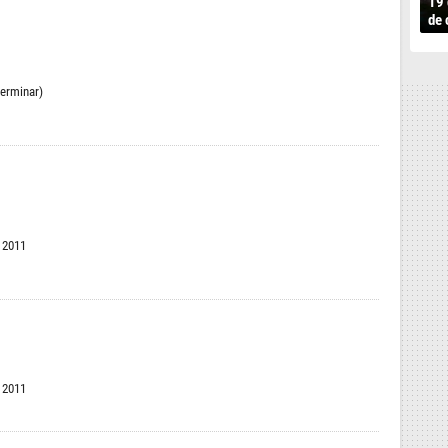
19 
de 
terminar)
e 2011
e 2011