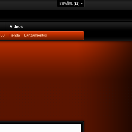
ESPAÑOL (
ES
)
Videos
100
Lanzamientos