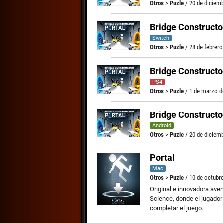
Otros
>
Puzle
/ 20 de diciem
Bridge Constructo
Switch
Otros
>
Puzle
/ 28 de febrero
Bridge Constructo
PS4
Otros
>
Puzle
/ 1 de marzo d
Bridge Constructo
Android
Otros
>
Puzle
/ 20 de diciem
Portal
Mac
Otros
>
Puzle
/ 10 de octubr
Original e innovadora ave
Science, donde el jugado
completar el juego..