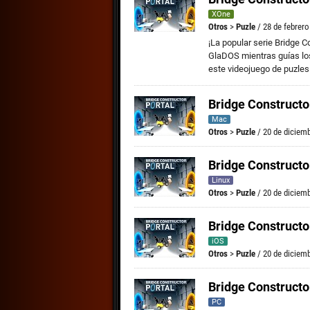
XOne
Otros
>
Puzle
/ 28 de febrero
¡La popular serie Bridge C
GlaDOS mientras guías los
este videojuego de puzles
Bridge Constructo
Mac
Otros
>
Puzle
/ 20 de diciem
Bridge Constructo
Linux
Otros
>
Puzle
/ 20 de diciem
Bridge Constructo
iOS
Otros
>
Puzle
/ 20 de diciem
Bridge Constructo
PC