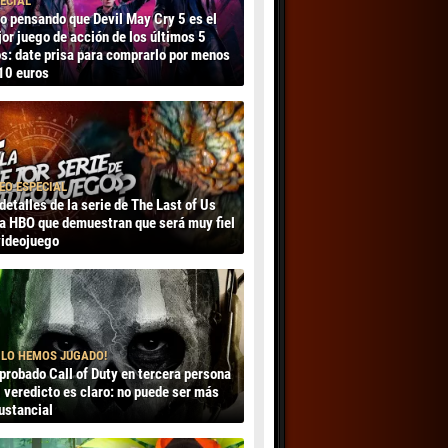
ECIAL
o pensando que Devil May Cry 5 es el
or juego de acción de los últimos 5
s: date prisa para comprarlo por menos
10 euros
EO ESPECIAL
detalles de la serie de The Last of Us
a HBO que demuestran que será muy fiel
videojuego
 LO HEMOS JUGADO!
probado Call of Duty en tercera persona
l veredicto es claro: no puede ser más
ustancial