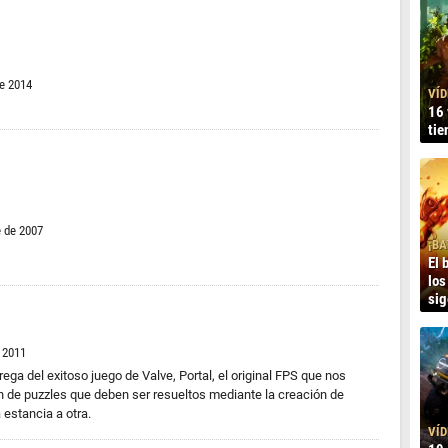
e 2014
VÍD
16 
tie
e de 2007
¡BA
El 
los
sig
e 2011
rega del exitoso juego de Valve, Portal, el original FPS que nos
n de puzzles que deben ser resueltos mediante la creación de
 estancia a otra.
VÍD