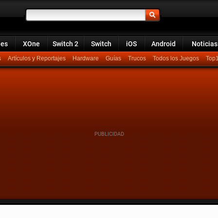
ies
XOne
Switch 2
Switch
iOS
Android
Noticias
s
Artículos y Reportajes
Hardware
Guías
Trucos
Todos los Juegos
Top