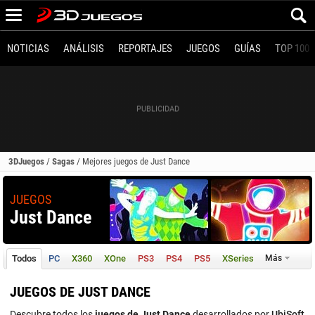
NOTICIAS
ANÁLISIS
REPORTAJES
JUEGOS
GUÍAS
TOP 100
3DJuegos
/
Sagas
/
Mejores juegos de Just Dance
JUEGOS
Just Dance
Todos
PC
X360
XOne
PS3
PS4
PS5
XSeries
Más
JUEGOS DE JUST DANCE
Descubre todos los
juegos de Just Dance
desarrollados por
UbiSoft