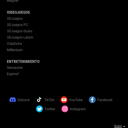
Magnet
VIDEOJUEGOS
3DJuegos
3DJuegos PC
3DJuegos Guías
3DJuegos Latam
VidaExtra
Millenium
ENTRETENIMIENTO
Sensacine
Espinof
Discord
TikTok
YouTube
Facebook
Twitter
Instagram
Subir