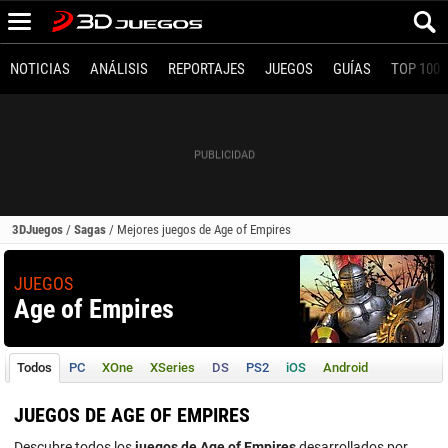
NOTICIAS
ANÁLISIS
REPORTAJES
JUEGOS
GUÍAS
TOP 100
3DJuegos
/
Sagas
/
Mejores juegos de Age of Empires
JUEGOS
Age of Empires
Todos
PC
XOne
XSeries
DS
PS2
iOS
Android
JUEGOS DE AGE OF EMPIRES
Descubre todos los
juegos de Age of Empires
desarrollados por