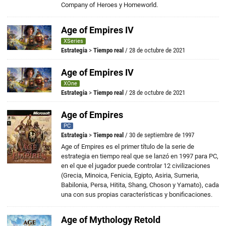
Company of Heroes y Homeworld.
Age of Empires IV
XSeries
Estrategia
>
Tiempo real
/ 28 de octubre de 2021
Age of Empires IV
XOne
Estrategia
>
Tiempo real
/ 28 de octubre de 2021
Age of Empires
PC
Estrategia
>
Tiempo real
/ 30 de septiembre de 1997
Age of Empires es el primer título de la serie de
estrategia en tiempo real que se lanzó en 1997 para PC,
en el que el jugador puede controlar 12 civilizaciones
(Grecia, Minoica, Fenicia, Egipto, Asiria, Sumeria,
Babilonia, Persa, Hitita, Shang, Choson y Yamato), cada
una con sus propias características y bonificaciones.
Age of Mythology Retold