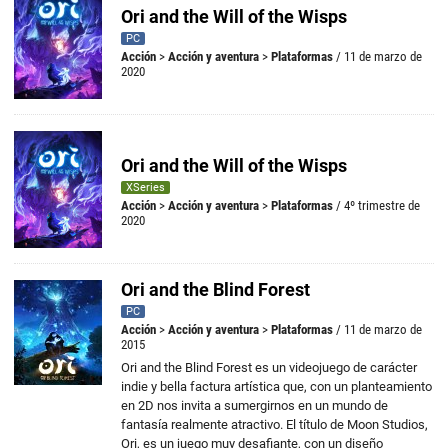
Ori and the Will of the Wisps
PC
Acción
>
Acción y aventura
>
Plataformas
/ 11 de marzo de
2020
Ori and the Will of the Wisps
XSeries
Acción
>
Acción y aventura
>
Plataformas
/ 4º trimestre de
2020
Ori and the Blind Forest
PC
Acción
>
Acción y aventura
>
Plataformas
/ 11 de marzo de
2015
Ori and the Blind Forest es un videojuego de carácter
indie y bella factura artística que, con un planteamiento
en 2D nos invita a sumergirnos en un mundo de
fantasía realmente atractivo. El título de Moon Studios,
Ori, es un juego muy desafiante, con un diseño