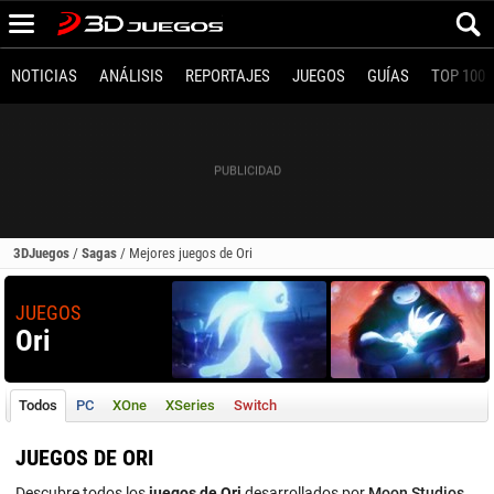
NOTICIAS
ANÁLISIS
REPORTAJES
JUEGOS
GUÍAS
TOP 100
3DJuegos
/
Sagas
/
Mejores juegos de Ori
JUEGOS
Ori
Todos
PC
XOne
XSeries
Switch
JUEGOS DE ORI
Descubre todos los
juegos de Ori
desarrollados por
Moon Studios
.