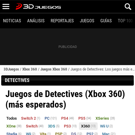
NOTICIAS
ANÁLISIS
REPORTAJES
JUEGOS
GUÍAS
TOP 100
3DJuegos
/
Xbox 360
/
Juegos Xbox 360
/
Juegos de Detectives: Los juegos más esperados (Xbox 360)
DETECTIVES
Juegos de Detectives (Xbox 360)
(más esperados)
Todos
Switch 2
PC
PS4
PS5
XSeries
(1)
(121)
(49)
(34)
(28)
XOne
Switch
3DS
PS3
X360
Wii U
(38)
(49)
(5)
(13)
(13)
(2)
Stadia
Wii
Vita
PSP
DS
PS2
Mac
(6)
(2)
(1)
(2)
(12)
(2)
(21)