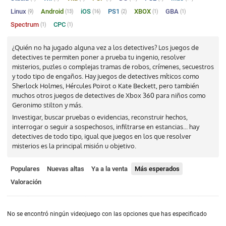
Linux
Android
iOS
PS1
XBOX
GBA
(9)
(13)
(16)
(2)
(1)
(1)
Spectrum
CPC
(1)
(1)
¿Quién no ha jugado alguna vez a los detectives? Los juegos de
detectives te permiten poner a prueba tu ingenio, resolver
misterios, puzles o complejas tramas de robos, crímenes, secuestros
y todo tipo de engaños. Hay juegos de detectives míticos como
Sherlock Holmes, Hércules Poirot o Kate Beckett, pero también
muchos otros juegos de detectives de Xbox 360 para niños como
Geronimo stilton y más.
Investigar, buscar pruebas o evidencias, reconstruir hechos,
interrogar o seguir a sospechosos, infiltrarse en estancias... hay
detectives de todo tipo, igual que juegos en los que resolver
misterios es la principal misión u objetivo.
Populares
Nuevas altas
Ya a la venta
Más esperados
Valoración
No se encontró ningún videojuego con las opciones que has especificado