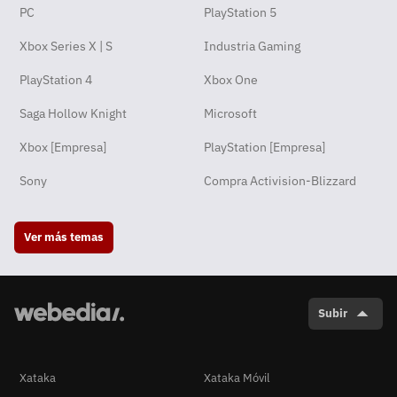
PC
PlayStation 5
Xbox Series X | S
Industria Gaming
PlayStation 4
Xbox One
Saga Hollow Knight
Microsoft
Xbox [Empresa]
PlayStation [Empresa]
Sony
Compra Activision-Blizzard
Ver más temas
Subir
Xataka
Xataka Móvil