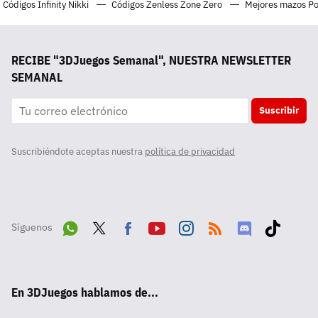
Códigos Infinity Nikki
Códigos Zenless Zone Zero
Mejores mazos P
RECIBE "3DJuegos Semanal", NUESTRA NEWSLETTER
SEMANAL
Suscribir
Suscribiéndote aceptas nuestra
política de privacidad
Síguenos
Wha
Twit
Fac
Yout
Inst
RSS
Disc
Tikt
tsA
ter
ebo
ube
agra
ord
ok
En 3DJuegos hablamos de...
pp
ok
m