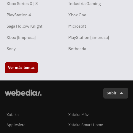
Xbox Series X | S
Industria Gaming
PlayStation 4
Xbox One
Saga Hollow Knight
Microsoft
Xbox [Empresa]
PlayStation [Empresa]
Sony
Bethesda
Ver más temas
Subir
Xataka
Xataka Móvil
Applesfera
Xataka Smart Home