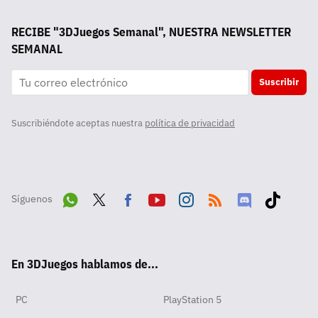
RECIBE "3DJuegos Semanal", NUESTRA NEWSLETTER
SEMANAL
Suscribir
Suscribiéndote aceptas nuestra
política de privacidad
Síguenos
Wha
Twit
Fac
Yout
Inst
RSS
Disc
Tikt
tsA
ter
ebo
ube
agra
ord
ok
En 3DJuegos hablamos de...
pp
ok
m
PC
PlayStation 5