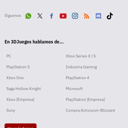
Síguenos
Wha
Twit
Fac
Yout
Inst
RSS
Disc
Tikt
tsA
ter
ebo
ube
agra
ord
ok
En 3DJuegos hablamos de...
pp
ok
m
PC
Xbox Series X | S
PlayStation 5
Industria Gaming
Xbox One
PlayStation 4
Saga Hollow Knight
Microsoft
Xbox [Empresa]
PlayStation [Empresa]
Sony
Compra Activision-Blizzard