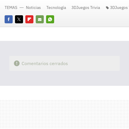
TEMAS
Noticias
Tecnología
3DJuegos Trivia
3DJuegos T
Facebook
Twitter
Flipboard
E-
Whatsapp
mail
Comentarios cerrados