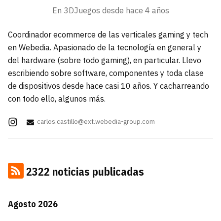
carácter inicial), pero no mayúsculas, espacios,
En 3DJuegos desde
hace 4 años
¿Todavía no tienes cuenta?
tildes o caracteres especiales.
He leído y acepto la
politica de
Coordinador ecommerce de las verticales gaming y tech
Regístrate gratis
privacidad y de participación
en Webedia. Apasionado de la tecnología en general y
del hardware (sobre todo gaming), en particular. Llevo
Registrarse en 3DJuegos
escribiendo sobre software, componentes y toda clase
de dispositivos desde hace casi 10 años. Y cacharreando
El inicio de sesión con Facebook ya no está
con todo ello, algunos más.
disponible, pero puedes seguir usando tu cuenta
de 3DJuegos:
Entra con Google
carlos.castillo@ext.webedia-group.com
Recupera tu acceso con Facebook
¿Ya tienes cuenta?
2322 noticias publicadas
Entra en 3DJuegos
Agosto 2026