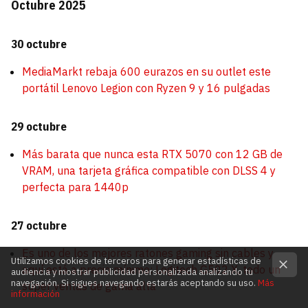
Octubre 2025
30 octubre
MediaMarkt rebaja 600 eurazos en su outlet este
portátil Lenovo Legion con Ryzen 9 y 16 pulgadas
29 octubre
Más barata que nunca esta RTX 5070 con 12 GB de
VRAM, una tarjeta gráfica compatible con DLSS 4 y
perfecta para 1440p
27 octubre
Es uno de los mejores ratones gaming sin cables y
Utilizamos cookies de terceros para generar estadísticas de
aquí está a precio mínimo: Logitech G502 X, todo un
audiencia y mostrar publicidad personalizada analizando tu
navegación. Si sigues navegando estarás aceptando su uso.
Más
súper ventas de gama alta
información