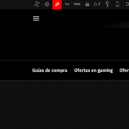
SECCIONES
HARDWARE
PC y Portátiles
Noticias
Guías de compra
Ofertas en gaming
Ofer
Monitores
Análisis
Periféricos
Guías y trucos
Tarjetas gráfica
Ranking
Auriculares y a
Videos
Mandos y Joyst
Selección