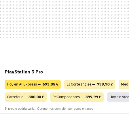
PlayStation 5 Pro
Hoy en AliExpress —
693,05
€
El Corte Inglés —
799,90
€
Med
Carrefour —
880,00
€
PcComponentes —
899,99
€
Hoy sin sto
El precio podría variar. Obtenemos comisión por estos enlaces