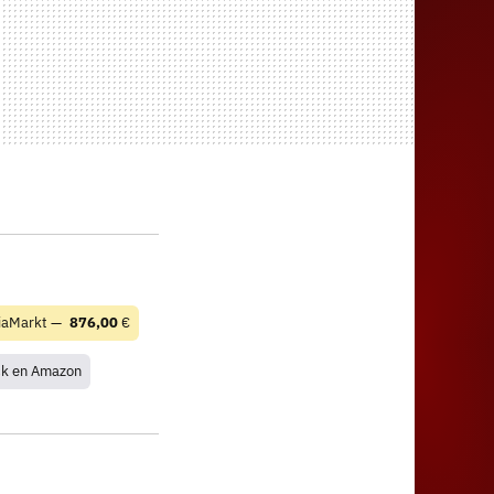
iaMarkt —
876,00
€
ck en Amazon