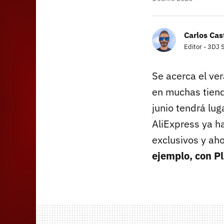
Carlos Cast
Editor - 3DJ 
Se acerca el ve
en muchas tiend
junio tendrá lu
AliExpress ya h
exclusivos y ah
ejemplo, con Pl