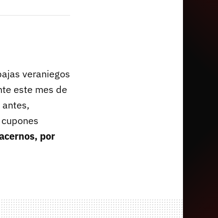
bajas veraniegos
nte este mes de
o antes,
 cupones
acernos, por