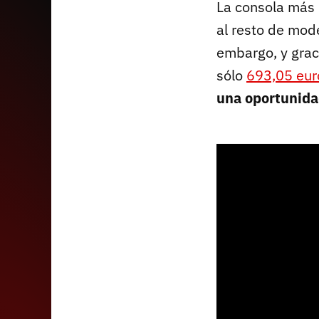
La consola más 
al resto de mod
embargo, y grac
sólo
693,05 eur
una oportunida