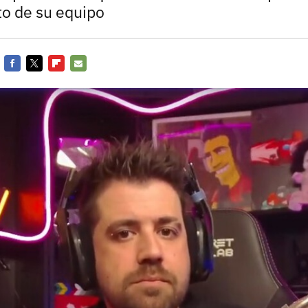
Entra en 3D
to de su equipo
Facebook
Twitter
Flipboard
E-
mail