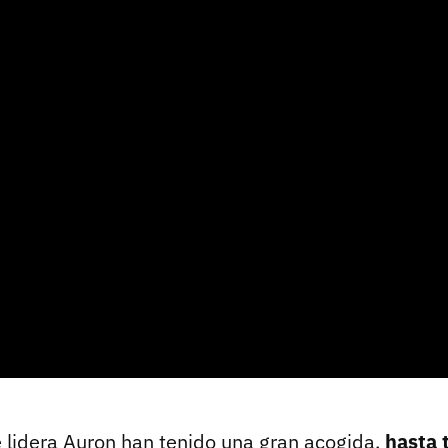
 lidera Auron han tenido una gran acogida,
hasta 