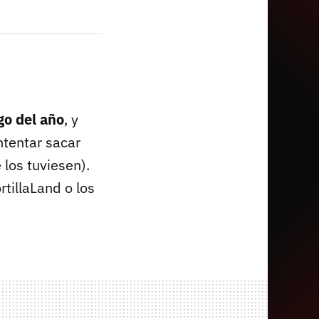
go del año
, y
ntentar sacar
los tuviesen).
tillaLand o los