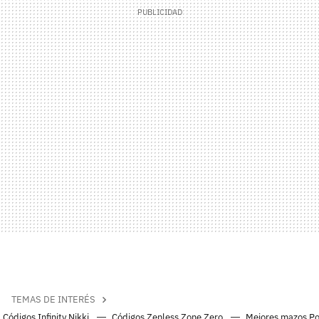
TEMAS DE INTERÉS
Códigos Infinity Nikki
Códigos Zenless Zone Zero
Mejores mazos P