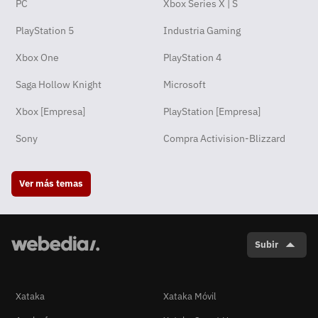
PC
Xbox Series X | S
PlayStation 5
Industria Gaming
Xbox One
PlayStation 4
Saga Hollow Knight
Microsoft
Xbox [Empresa]
PlayStation [Empresa]
Sony
Compra Activision-Blizzard
Ver más temas
Subir
Xataka
Xataka Móvil