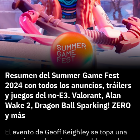
carácter inicial), pero no mayúsculas, espacios, tildes
¿Todavía no tienes cuenta?
o caracteres especiales.
He leído y acepto la
politica de privacidad y
Regístrate gratis
de participación
Registrarse en 3DJuegos
El inicio de sesión con Facebook ya no está
disponible, pero puedes seguir usando tu cuenta
de 3DJuegos:
Entra con Google
Resumen del Summer Game Fest
Recupera tu acceso con Facebook
2024 con todos los anuncios, tráilers
y juegos del no-E3. Valorant, Alan
¿Ya tienes cuenta?
Wake 2, Dragon Ball Sparking! ZERO
y más
Entra en 3DJuegos
El evento de Geoff Keighley se topa una