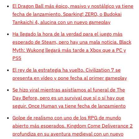
El Dragon Ball más épico, masivo y nostálgico ya tiene
fecha de lanzamiento. Sparking! ZERO, o Budokai
Tankaichi 4, alucina con un nuevo gameplay
Ha llegado la hora de la verdad para el juego más
esperado de Steam, pero hay una mala noticia. Black
Myth: Wukong llegará más tarde a Xbox que a PC y
PS5
El rey de la estrategia ha vuelto. Civilization 7 se
presenta en vídeo y pone fecha al primer gameplay
Se hizo viral mientras asistíamos al funeral de The
Day Before, pero es un survival que sí o sí hay que
seguir. Once Human ya tiene fecha de lanzamiento
Golpe de realismo con uno de los RPG de mundo
abierto más esperados. Kingdom Come Deliverance 2
profundiza en su aventura medieval con un nuevo