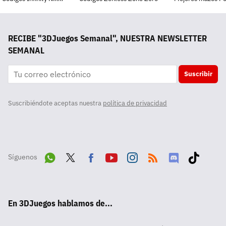
RECIBE "3DJuegos Semanal", NUESTRA NEWSLETTER
SEMANAL
Suscribir
Suscribiéndote aceptas nuestra
política de privacidad
Síguenos
Wha
Twit
Fac
Yout
Inst
RSS
Disc
Tikt
tsA
ter
ebo
ube
agra
ord
ok
En 3DJuegos hablamos de...
pp
ok
m