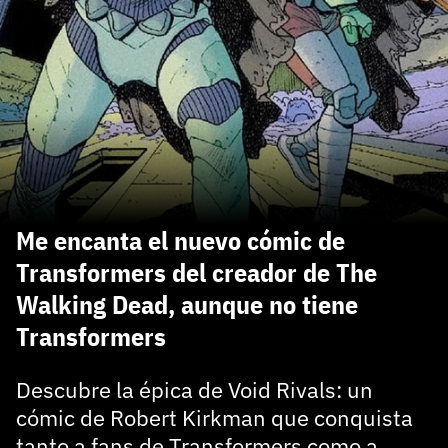
carácter inicial), pero no mayúsculas, espacios, tildes
¿Todavía no tienes cuenta?
o caracteres especiales.
He leído y acepto la
politica de privacidad y
Regístrate gratis
de participación
Registrarse en 3DJuegos
El inicio de sesión con Facebook ya no está
disponible, pero puedes seguir usando tu cuenta
de 3DJuegos:
Entra con Google
Me encanta el nuevo cómic de
Recupera tu acceso con Facebook
Transformers del creador de The
Walking Dead, aunque no tiene
¿Ya tienes cuenta?
Transformers
Entra en 3DJuegos
Descubre la épica de Void Rivals: un
cómic de Robert Kirkman que conquista
tanto a fans de Transformers como a