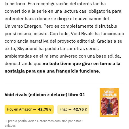
la historia. Esa reconfiguración del interés fan ha
convertido a la serie en una lectura casi obligatoria para
entender hacia dónde se dirige el nuevo canon del
Universo Energon. Pero es completamente disfrutable
por sí misma, insisto. Con todo, Void Rivals ha funcionado
como ancla narrativa del proyecto editorial: Gracias a su
éxito, Skybound ha podido lanzar otras series
ambientadas en el mismo universo con una base sólida,
demostrando que
no todo tiene que girar en torno a la
nostalgia para que una franquicia funcione
.
Void rivals (edicion z deluxe) libro 01
Hoy en Amazon —
42,75
€
Fnac —
42,75
€
El precio podría variar. Obtenemos comisión por estos
enlaces