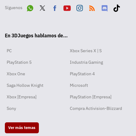
Síguenos
Wha
Twit
Fac
Yout
Inst
RSS
Disc
Tikt
tsA
ter
ebo
ube
agra
ord
ok
En 3DJuegos hablamos de...
pp
ok
m
PC
Xbox Series X | S
PlayStation 5
Industria Gaming
Xbox One
PlayStation 4
Saga Hollow Knight
Microsoft
Xbox [Empresa]
PlayStation [Empresa]
Sony
Compra Activision-Blizzard
Ver más temas