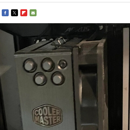
Entra en 3D
Facebook
Twitter
Flipboard
E-
mail