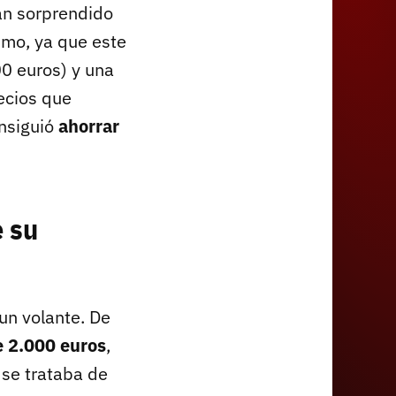
an sorprendido
smo, ya que este
0 euros) y una
ecios que
onsiguió
ahorrar
e su
un volante. De
 2.000 euros
,
 se trataba de