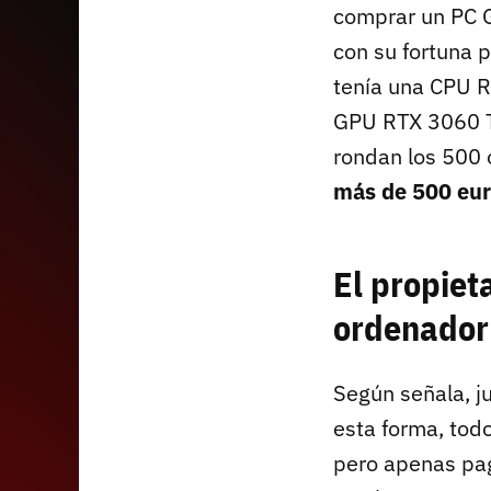
comprar un PC 
con su fortuna 
tenía una CPU R
GPU RTX 3060 Ti
rondan los 500 
más de 500 eu
El propiet
ordenador
Según señala, j
esta forma, tod
pero apenas pag