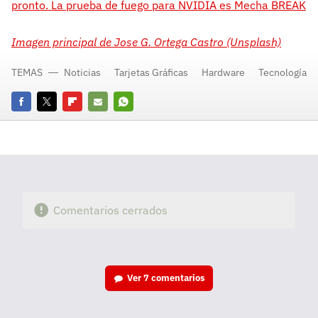
pronto. La prueba de fuego para NVIDIA es Mecha BREAK
Imagen principal de Jose G. Ortega Castro (Unsplash)
TEMAS
Noticias
Tarjetas Gráficas
Hardware
Tecnología
Facebook
Twitter
Flipboard
E-
Whatsapp
mail
Comentarios cerrados
Ver
7 comentarios