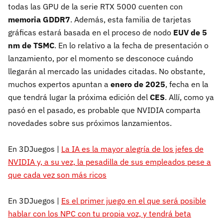
todas las GPU de la serie RTX 5000 cuenten con
memoria GDDR7
. Además, esta familia de tarjetas
gráficas estará basada en el proceso de nodo
EUV de 5
nm de TSMC
. En lo relativo a la fecha de presentación o
lanzamiento, por el momento se desconoce cuándo
llegarán al mercado las unidades citadas. No obstante,
muchos expertos apuntan a
enero de 2025
, fecha en la
que tendrá lugar la próxima edición del
CES
. Allí, como ya
pasó en el pasado, es probable que NVIDIA comparta
novedades sobre sus próximos lanzamientos.
En 3DJuegos |
La IA es la mayor alegría de los jefes de
NVIDIA y, a su vez, la pesadilla de sus empleados pese a
que cada vez son más ricos
En 3DJuegos |
Es el primer juego en el que será posible
hablar con los NPC con tu propia voz, y tendrá beta