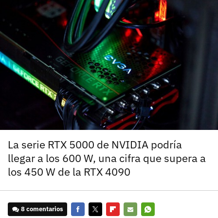
carácter inicial), pero no mayúsculas, espacios, tildes
¿Todavía no tienes cuenta?
o caracteres especiales.
He leído y acepto la
politica de privacidad y
Regístrate gratis
de participación
Registrarse en 3DJuegos
El inicio de sesión con Facebook ya no está
disponible, pero puedes seguir usando tu cuenta
de 3DJuegos:
Entra con Google
Recupera tu acceso con Facebook
La serie RTX 5000 de NVIDIA podría
llegar a los 600 W, una cifra que supera a
¿Ya tienes cuenta?
los 450 W de la RTX 4090
Entra en 3DJuegos
8 comentarios