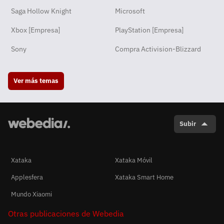
Saga Hollow Knight
Microsoft
Xbox [Empresa]
PlayStation [Empresa]
Sony
Compra Activision-Blizzard
Ver más temas
Subir
Xataka
Xataka Móvil
Applesfera
Xataka Smart Home
Mundo Xiaomi
Otras publicaciones de Webedia