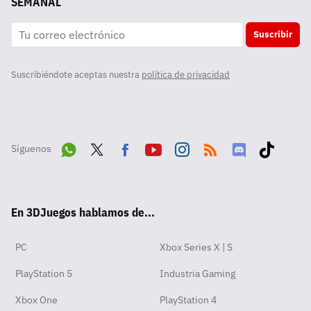
SEMANAL
Suscribir
Suscribiéndote aceptas nuestra
política de privacidad
Síguenos
Wha
Twit
Fac
Yout
Inst
RSS
Disc
Tikt
tsA
ter
ebo
ube
agra
ord
ok
En 3DJuegos hablamos de...
pp
ok
m
PC
Xbox Series X | S
PlayStation 5
Industria Gaming
Xbox One
PlayStation 4