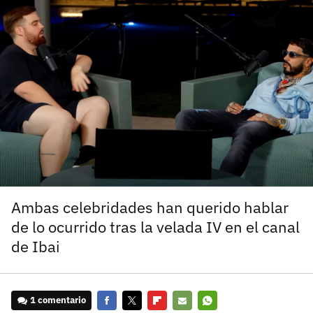
carácter inicial), pero no mayúsculas, espacios, tildes
¿Todavía no tienes cuenta?
o caracteres especiales.
He leído y acepto la
politica de privacidad y
Regístrate gratis
de participación
Registrarse en 3DJuegos
El inicio de sesión con Facebook ya no está
disponible, pero puedes seguir usando tu cuenta
de 3DJuegos:
Entra con Google
Recupera tu acceso con Facebook
Ambas celebridades han querido hablar
de lo ocurrido tras la velada IV en el canal
¿Ya tienes cuenta?
de Ibai
Entra en 3DJuegos
1 comentario