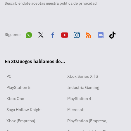
Suscribiéndote aceptas nuestra
política de privacidad
Síguenos
Wha
Twit
Fac
Yout
Inst
RSS
Disc
Tikt
tsA
ter
ebo
ube
agra
ord
ok
En 3DJuegos hablamos de...
pp
ok
m
PC
Xbox Series X | S
PlayStation 5
Industria Gaming
Xbox One
PlayStation 4
Saga Hollow Knight
Microsoft
Xbox [Empresa]
PlayStation [Empresa]