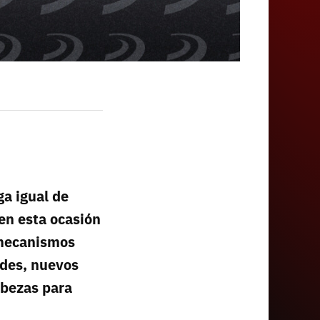
ga igual de
 en esta ocasión
s mecanismos
ades, nuevos
abezas para