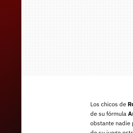
Los chicos de
R
de su fórmula
A
obstante nadie 
de su juego est