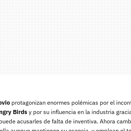
ovio
protagonizan enormes polémicas por el incont
ngry Birds
y por su influencia en la industria gracia
puede acusarles de falta de inventiva. Ahora camb
rella aunque mantienen su esencia, y emplean el t