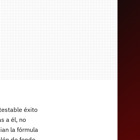
estable éxito
s a él, no
ian la fórmula
elón de fondo