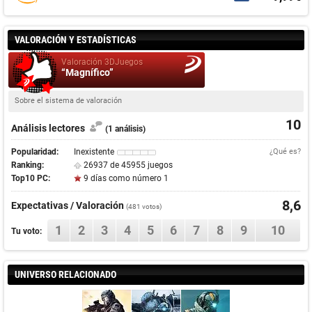
VALORACIÓN Y ESTADÍSTICAS
Valoración 3DJuegos
“Magnífico”
Sobre el sistema de valoración
10
Análisis lectores
(1 análisis)
Popularidad:
Inexistente
¿Qué es?
Ranking:
26937 de 45955 juegos
Top10 PC:
9 días como número 1
8,6
Expectativas / Valoración
(
481
votos)
1
2
3
4
5
6
7
8
9
10
Tu voto:
UNIVERSO RELACIONADO