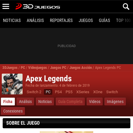
NOTICIAS
ANÁLISIS
REPORTAJES
JUEGOS
GUÍAS
TOP 100
3DJuegos
/
PC
/
Videojuegos
/
Juegos PC
/
Juegos Acción
/
Apex Legends PC
Apex Legends
Fecha de lanzamiento: 4 de febrero de 2019
Switch 2
PC
PS4
PS5
XSeries
XOne
Switch
Ficha
Análisis
Noticias
Guía Completa
Videos
Imágenes
Conexiones
SOBRE EL JUEGO