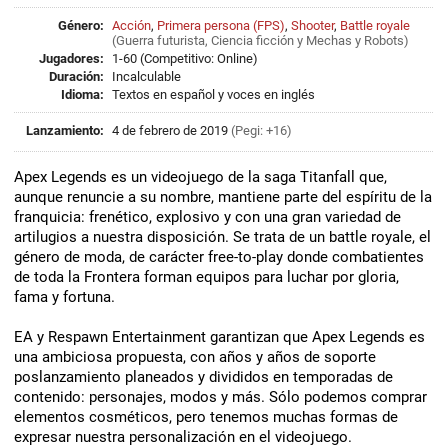
Género:
Acción
,
Primera persona (FPS)
,
Shooter
,
Battle royale
(
Guerra futurista
,
Ciencia ficción
y
Mechas y Robots
)
Jugadores:
1-60 (Competitivo: Online)
Duración:
Incalculable
Idioma:
Textos en español y voces en inglés
Lanzamiento:
4 de febrero de 2019
(Pegi: +16)
Apex Legends es un videojuego de la saga Titanfall que,
aunque renuncie a su nombre, mantiene parte del espíritu de la
franquicia: frenético, explosivo y con una gran variedad de
artilugios a nuestra disposición. Se trata de un battle royale, el
género de moda, de carácter free-to-play donde combatientes
de toda la Frontera forman equipos para luchar por gloria,
fama y fortuna.
EA y Respawn Entertainment garantizan que Apex Legends es
una ambiciosa propuesta, con años y años de soporte
poslanzamiento planeados y divididos en temporadas de
contenido: personajes, modos y más. Sólo podemos comprar
elementos cosméticos, pero tenemos muchas formas de
expresar nuestra personalización en el videojuego.