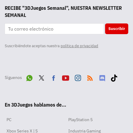
RECIBE "3DJuegos Semanal", NUESTRA NEWSLETTER
SEMANAL
Suscribir
Suscribiéndote aceptas nuestra
política de privacidad
Síguenos
Wha
Twit
Fac
Yout
Inst
RSS
Disc
Tikt
tsA
ter
ebo
ube
agra
ord
ok
En 3DJuegos hablamos de...
pp
ok
m
PC
PlayStation 5
Xbox Series X | S
Industria Gaming