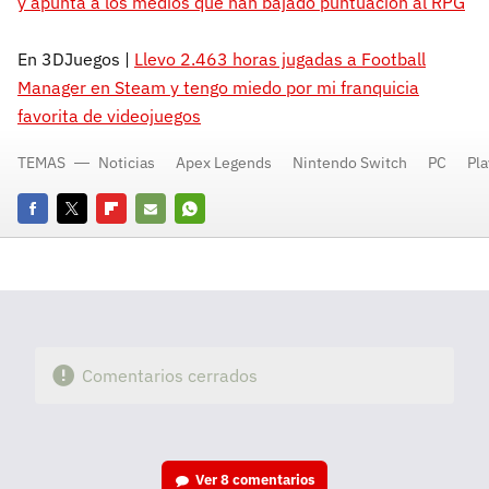
y apunta a los medios que han bajado puntuación al RPG
En 3DJuegos |
Llevo 2.463 horas jugadas a Football
Manager en Steam y tengo miedo por mi franquicia
favorita de videojuegos
TEMAS
Noticias
Apex Legends
Nintendo Switch
PC
Pla
Facebook
Twitter
Flipboard
E-
Whatsapp
mail
Comentarios cerrados
Ver
8 comentarios