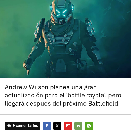
carácter inicial), pero no mayúsculas, espacios, tildes
¿Todavía no tienes cuenta?
o caracteres especiales.
He leído y acepto la
politica de privacidad y
Regístrate gratis
de participación
Registrarse en 3DJuegos
El inicio de sesión con Facebook ya no está
disponible, pero puedes seguir usando tu cuenta
de 3DJuegos:
Entra con Google
Recupera tu acceso con Facebook
Andrew Wilson planea una gran
actualización para el 'battle royale', pero
¿Ya tienes cuenta?
llegará después del próximo Battlefield
Entra en 3DJuegos
9 comentarios