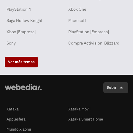
PlayStation 4
Xbox One
Saga Hollow Knight
Microsoft
Xbox [Empresa]
PlayStation [Empresa]
Sony
Compra Activision-Blizzard
Ver más temas
Subir
Xataka
Xataka Móvil
Applesfera
Xataka Smart Home
Mundo Xiaomi