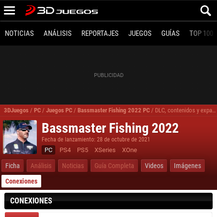
NOTICIAS
ANÁLISIS
REPORTAJES
JUEGOS
GUÍAS
TOP 100
3DJuegos
/
PC
/
Juegos PC
/
Bassmaster Fishing 2022 PC
/
DLC, contenidos y expansiones Bassmaster Fishing 2022 PC
Bassmaster Fishing 2022
Fecha de lanzamiento: 28 de octubre de 2021
PC
PS4
PS5
XSeries
XOne
Ficha
Análisis
Noticias
Guía Completa
Videos
Imágenes
Conexiones
CONEXIONES