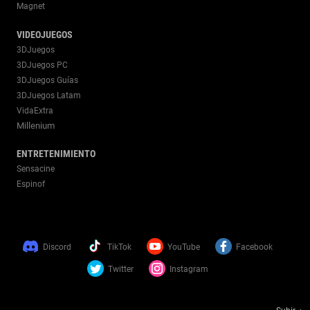
Magnet
VIDEOJUEGOS
3DJuegos
3DJuegos PC
3DJuegos Guías
3DJuegos Latam
VidaExtra
Millenium
ENTRETENIMIENTO
Sensacine
Espinof
Discord
TikTok
YouTube
Facebook
Twitter
Instagram