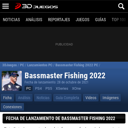
NOTICIAS
ANÁLISIS
REPORTAJES
JUEGOS
GUÍAS
TOP 100
3DJuegos
/
PC
/
Lanzamientos PC
/
Bassmaster Fishing 2022 PC
/
Requisitos Bassm
Bassmaster Fishing 2022
Fecha de lanzamiento: 28 de octubre de 2021
PC
PS4
PS5
XSeries
XOne
Ficha
Análisis
Noticias
Guía Completa
Videos
Imágenes
Conexiones
FECHA DE LANZAMIENTO DE BASSMASTER FISHING 2022