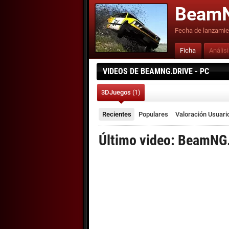
BeamN
Fecha de lanzamie
Ficha
Anális
VIDEOS DE BEAMNG.DRIVE - PC
3DJuegos
(1)
Recientes
Populares
Valoración
Usuari
Último video: BeamNG.