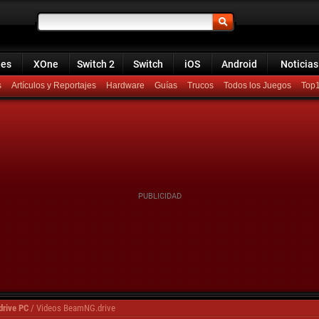
ies
XOne
Switch 2
Switch
iOS
Android
Noticias
s
Artículos y Reportajes
Hardware
Guías
Trucos
Todos los Juegos
Top
rive PC
/
Videos BeamNG.drive