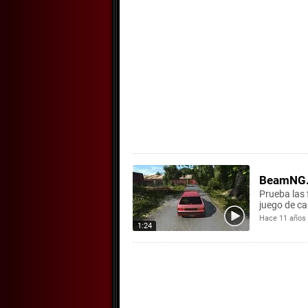
BeamNG.d
Prueba las 
juego de ca
Hace 11 años
1:24