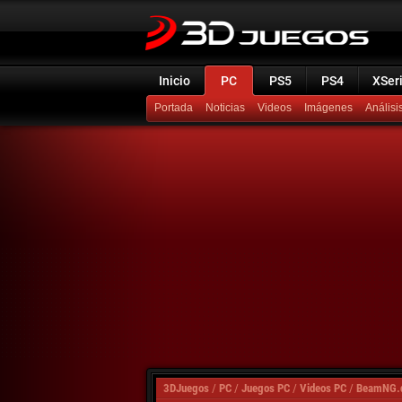
Inicio
PC
PS5
PS4
XSer
Portada
Noticias
Videos
Imágenes
Análisi
3DJuegos
/
PC
/
Juegos PC
/
Videos PC
/
BeamNG.d