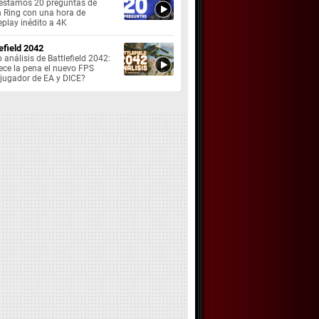
estamos 20 preguntas de
n Ring con una hora de
play inédito a 4K
efield 2042
 análisis de Battlefield 2042:
ece la pena el nuevo FPS
ijugador de EA y DICE?