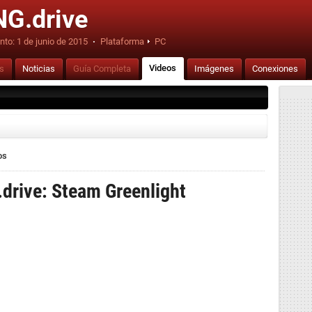
G.drive
nto:
1 de junio de 2015
·
Plataforma
PC
Videos
is
Noticias
Guía Completa
Imágenes
Conexiones
os
drive: Steam Greenlight