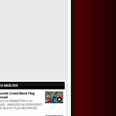
EO ANÁLISIS
ssin's Creed Black Flag
ynced
s ni un REMASTER ni un
KE - ANÁLISIS de ASSASSIN'S
D BLACK FLAG RESYNCED