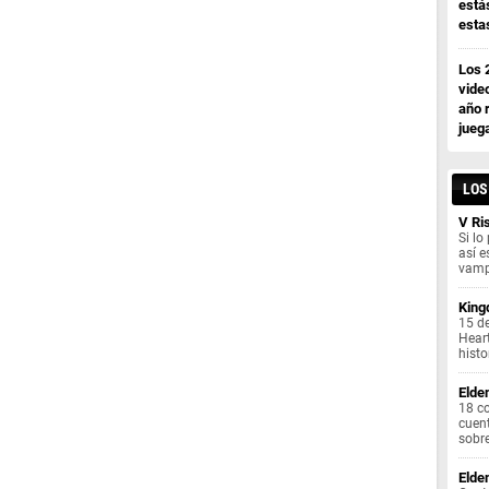
está
esta
Los 
vide
año 
jueg
LOS
V Ri
Si l
así e
vamp
King
15 de
Heart
histo
Elde
18 co
cuent
sobre
Elde