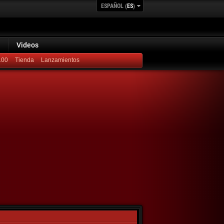
ESPAÑOL (
ES
)
Videos
100
Lanzamientos