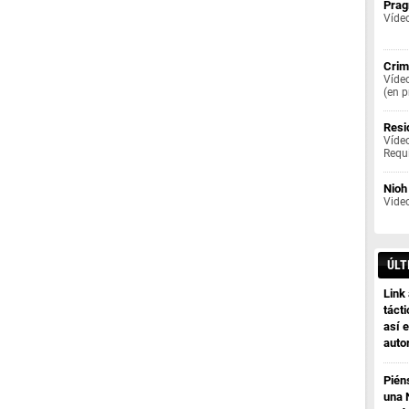
Prag
Víde
Crim
Vídeo
(en p
Resi
Vídeo
Requ
Nioh
Video
ÚLT
Link
tácti
así e
auto
Pién
una 