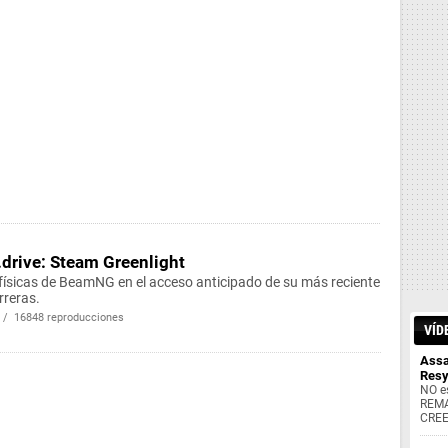
rive: Steam Greenlight
físicas de BeamNG en el acceso anticipado de su más reciente
rreras.
 / 16848 reproducciones
VÍD
Assa
Res
NO e
REMA
CREE