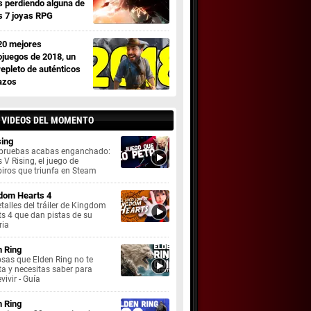
s perdiendo alguna de
s 7 joyas RPG
20 mejores
ojuegos de 2018, un
repleto de auténticos
azos
 VIDEOS DEL MOMENTO
sing
o pruebas acabas enganchado:
s V Rising, el juego de
iros que triunfa en Steam
dom Hearts 4
talles del tráiler de Kingdom
s 4 que dan pistas de su
ria
n Ring
sas que Elden Ring no te
a y necesitas saber para
vivir - Guía
n Ring