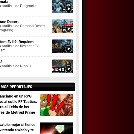
mata
o análisis de Pragmata
son Desert
 análisis de Crimson Desert
rogreso)
dent Evil 9: Requiem
 análisis de Resident Evil
iem
 3
 análisis de Nioh 3
IMOS REPORTAJES
 anciano en un RPG
co al estilo FF Tactics:
ra el Zelda de los
res de Metroid Prime
satelo mejor si tienes
Nintendo Switch y te