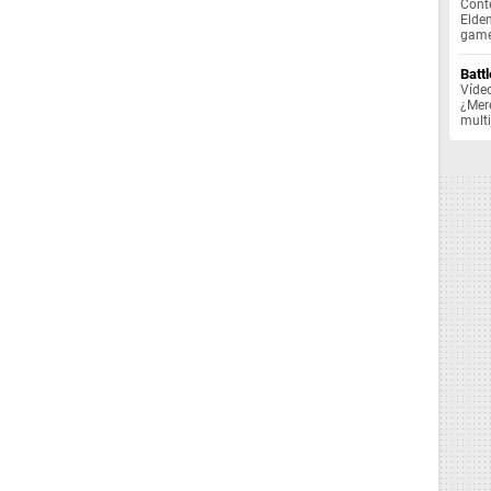
Cont
Elde
game
Battl
Vídeo
¿Mer
mult