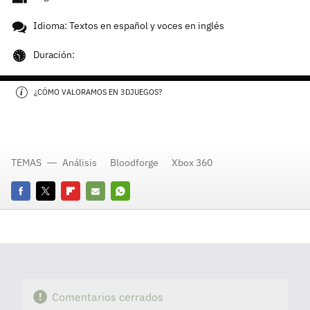
Idioma: Textos en español y voces en inglés
Duración:
¿CÓMO VALORAMOS EN 3DJUEGOS?
TEMAS
Análisis
Bloodforge
Xbox 360
Facebook
Twitter
Flipboard
E-
Whatsapp
mail
Comentarios cerrados