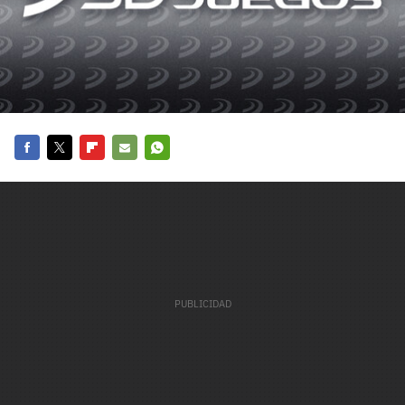
carácter inicial), pero no mayúsculas, espacios, tildes
¿Todavía no tienes cuenta?
o caracteres especiales.
He leído y acepto la
politica de privacidad y
Regístrate gratis
de participación
Registrarse en 3DJuegos
El inicio de sesión con Facebook ya no está
Facebook
Twitter
Flipboard
E-
Whatsapp
disponible, pero puedes seguir usando tu cuenta
mail
de 3DJuegos:
Entra con Google
Recupera tu acceso con Facebook
¿Ya tienes cuenta?
Entra en 3DJuegos