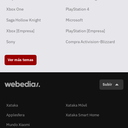
Xbox One
PlayStation 4
Saga Hollow Knight
Microsoft
Xbox [Empresa]
PlayStation [Empresa]
Sony
Compra Activision-Blizzard
Ver más temas
Subir
Xataka
Xataka Móvil
Applesfera
Xataka Smart Home
Mundo Xiaomi