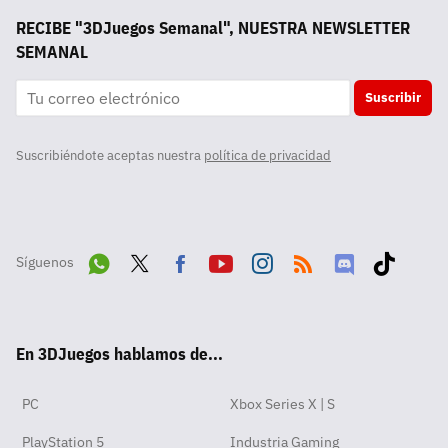
RECIBE "3DJuegos Semanal", NUESTRA NEWSLETTER
SEMANAL
Suscribir
Suscribiéndote aceptas nuestra
política de privacidad
Síguenos
Wha
Twit
Fac
Yout
Inst
RSS
Disc
Tikt
tsA
ter
ebo
ube
agra
ord
ok
En 3DJuegos hablamos de...
pp
ok
m
PC
Xbox Series X | S
PlayStation 5
Industria Gaming