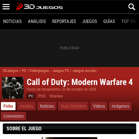
NOTICIAS
ANÁLISIS
REPORTAJES
JUEGOS
GUÍAS
TOP 100
3DJuegos
/
PC
/
Videojuegos
/
Juegos PC
/
Juegos Acción
/
Call of Duty Modern Warf
Call of Duty: Modern Warfare 4
Fecha de lanzamiento: 23 de octubre de 2026
PC
PS5
XSeries
Ficha
Análisis
Noticias
Guía Completa
Videos
Imágenes
Conexiones
SOBRE EL JUEGO