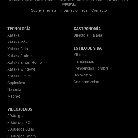
WEBEDIA
Sobre la revista
Información legal
Contacto
|
|
TECNOLOGÍA
GASTRONOMÍA
Xataka
Directo al Paladar
Xataka Móvil
ESTILO DE VIDA
Xataka Foto
Vitónica
Xataka Android
Trendencias
Xataka Smart Home
Trendencias Hombre
Xataka Windows
Decoesfera
Xataka Ciencia
Compradicción
Applesfera
Genbeta
Magnet
VIDEOJUEGOS
3DJuegos
3DJuegos PC
3DJuegos Guías
3DJuegos Latam