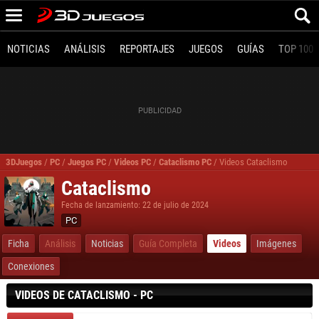
NOTICIAS
ANÁLISIS
REPORTAJES
JUEGOS
GUÍAS
TOP 100
3DJuegos
/
PC
/
Juegos PC
/
Videos PC
/
Cataclismo PC
/
Videos Cataclismo
Cataclismo
Fecha de lanzamiento: 22 de julio de 2024
PC
Ficha
Análisis
Noticias
Guía Completa
Videos
Imágenes
Conexiones
VIDEOS DE CATACLISMO - PC