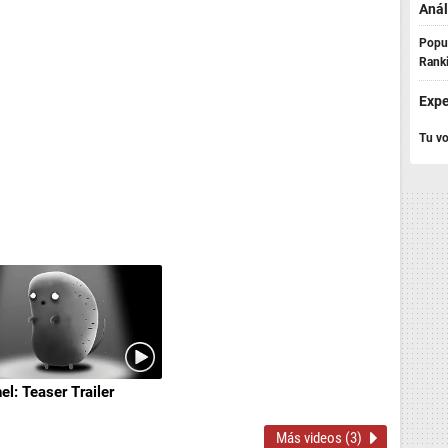
Anál
Popul
Rank
Expe
Tu vo
el: Teaser Trailer
Más videos (3)