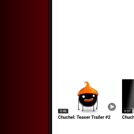
0:46
0:37
Chuchel: Teaser Trailer #2
Chuch