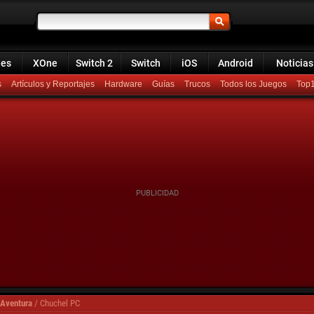
ies
XOne
Switch 2
Switch
iOS
Android
Noticias
s
Artículos y Reportajes
Hardware
Guías
Trucos
Todos los Juegos
Top
 Aventura
/
Chuchel PC