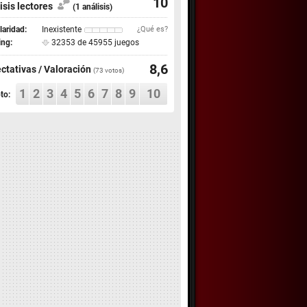
10
isis lectores
(1 análisis)
aridad:
Inexistente
¿Qué es?
ing:
32353 de 45955 juegos
8,6
ctativas / Valoración
(
73
votos)
1
2
3
4
5
6
7
8
9
10
to: