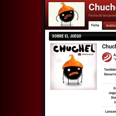
Chuch
Fecha de lanzamie
Ficha
Anális
SOBRE EL JUEGO
Chuc
A
“
También
Desarro
G
Juga
Dur
I
Lanzam