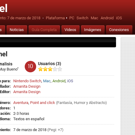
el
nto:
7 de marzo de 2018
·
Plataforma
PC
Switch
Mac
Android
iOS
is
Noticias
Guía Completa
Videos
Imágenes
Conexiones
hel
Usuarios (3)
nalisis
10
Muy Bueno”
 para:
Nintendo Switch
,
Mac
,
Android
,
iOS
llador:
Amanita Design
Editor:
Amanita Design
énero:
Aventura
,
Point and click
(
Fantasía
,
Humor
y
Abstracto
)
dores:
1
ación:
2-3 horas
dioma:
Textos en español
iento:
7 de marzo de 2018
(Pegi: +7)