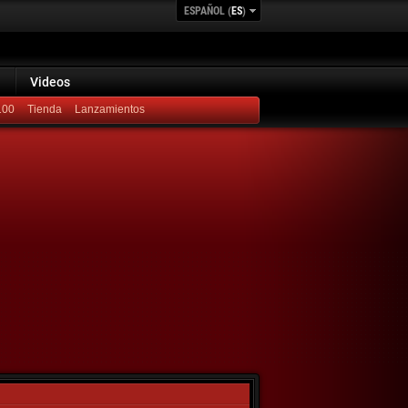
ESPAÑOL (
ES
)
Videos
100
Lanzamientos