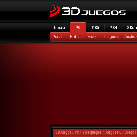
Inicio
PC
PS5
PS4
XSer
Portada
Noticias
Videos
Imágenes
Análisi
3DJuegos
/
PC
/
Videojuegos
/
Juegos PC
/
Juegos