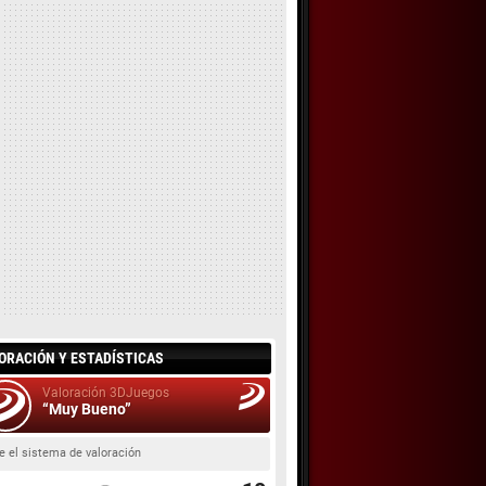
ORACIÓN Y ESTADÍSTICAS
Valoración 3DJuegos
“Muy Bueno”
e el sistema de valoración