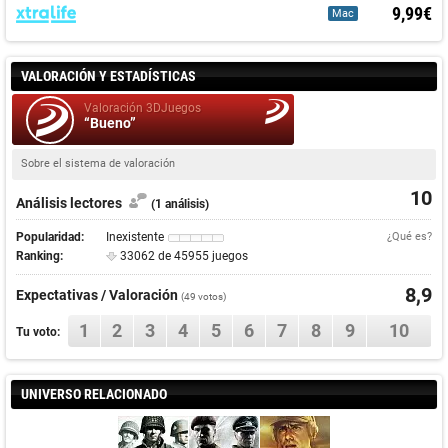
9,99€
Mac
VALORACIÓN Y ESTADÍSTICAS
Valoración 3DJuegos
“Bueno”
Sobre el sistema de valoración
10
Análisis lectores
(1 análisis)
Popularidad:
Inexistente
¿Qué es?
Ranking:
33062 de 45955 juegos
8,9
Expectativas / Valoración
(
49
votos)
1
2
3
4
5
6
7
8
9
10
Tu voto:
UNIVERSO RELACIONADO