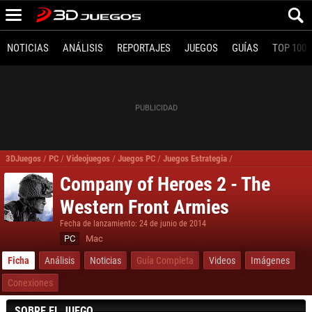
NOTICIAS
ANÁLISIS
REPORTAJES
JUEGOS
GUÍAS
TOP 100
3DJuegos
/
PC
/
Videojuegos
/
Juegos PC
/
Juegos Estrategia
/
Company of Heroes 2 
Company of Heroes 2 - The
Western Front Armies
Fecha de lanzamiento: 24 de junio de 2014
PC
Mac
Ficha
Análisis
Noticias
Guía Completa
Videos
Imágenes
Conexiones
SOBRE EL JUEGO