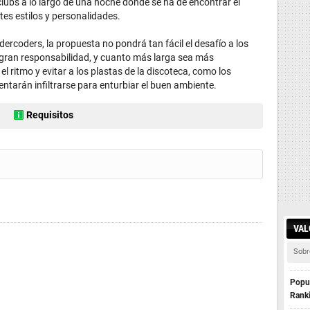
 clubs a lo largo de una noche donde se ha de encontrar el
tes estilos y personalidades.
ercoders, la propuesta no pondrá tan fácil el desafío a los
gran responsabilidad, y cuanto más larga sea más
l ritmo y evitar a los plastas de la discoteca, como los
entarán infiltrarse para enturbiar el buen ambiente.
Requisitos
VAL
Sobr
Popul
Rank