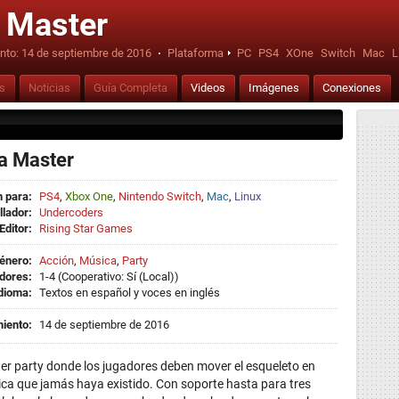
 Master
nto:
14 de septiembre de 2016
·
Plataforma
PC
PS4
XOne
Switch
Mac
L
is
Noticias
Guía Completa
Videos
Imágenes
Conexiones
a Master
 para:
PS4
,
Xbox One
,
Nintendo Switch
,
Mac
,
Linux
llador:
Undercoders
Editor:
Rising Star Games
énero:
Acción
,
Música
,
Party
dores:
1-4 (Cooperativo: Sí (Local))
dioma:
Textos en español y voces en inglés
iento:
14 de septiembre de 2016
er party donde los jugadores deben mover el esqueleto en
ca que jamás haya existido. Con soporte hasta para tres