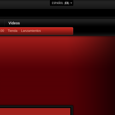
ESPAÑOL (
ES
)
Videos
100
Lanzamientos