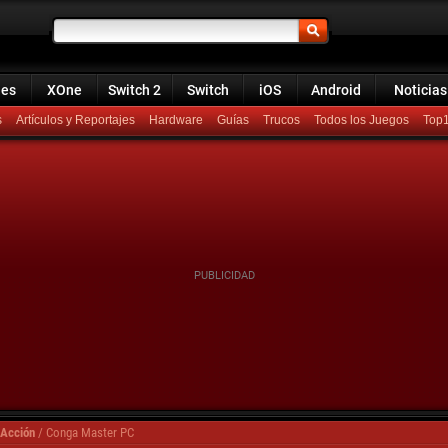
ies
XOne
Switch 2
Switch
iOS
Android
Noticias
s
Artículos y Reportajes
Hardware
Guías
Trucos
Todos los Juegos
Top
 Acción
/
Conga Master PC