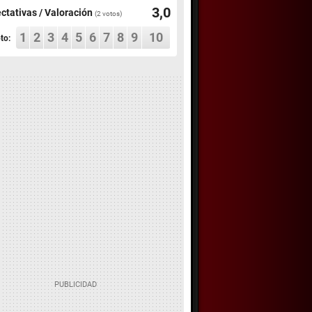
3,0
ctativas / Valoración
(
2
votos)
1
2
3
4
5
6
7
8
9
10
to: