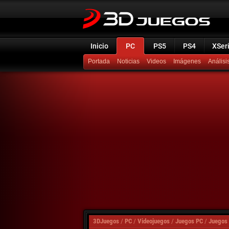
Inicio
PC
PS5
PS4
XSer
Portada
Noticias
Videos
Imágenes
Análisi
3DJuegos
/
PC
/
Videojuegos
/
Juegos PC
/
Juegos