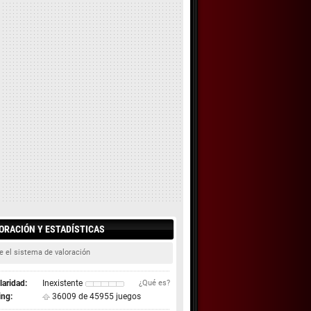
ORACIÓN Y ESTADÍSTICAS
e el sistema de valoración
aridad:
Inexistente
¿Qué es?
ing:
36009 de 45955 juegos