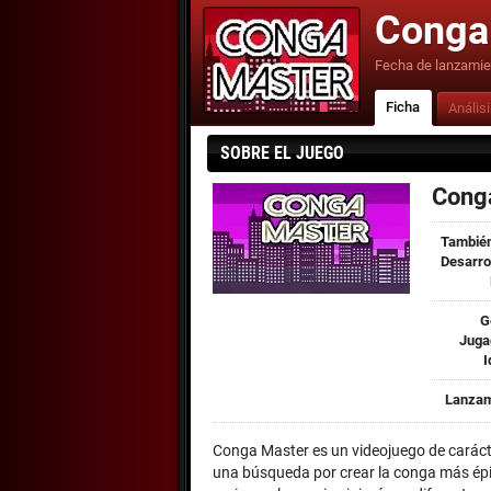
Conga
Fecha de lanzamie
Ficha
Anális
SOBRE EL JUEGO
Cong
También
Desarro
G
Juga
I
Lanzam
Conga Master es un videojuego de caráct
una búsqueda por crear la conga más épi