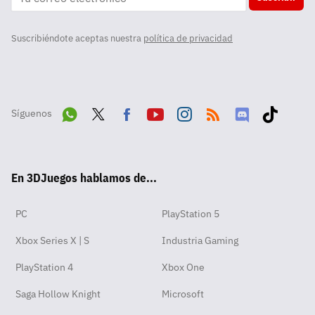
Suscribiéndote aceptas nuestra
política de privacidad
Síguenos
Wha
Twit
Fac
Yout
Inst
RSS
Disc
Tikt
tsA
ter
ebo
ube
agra
ord
ok
En 3DJuegos hablamos de...
pp
ok
m
PC
PlayStation 5
Xbox Series X | S
Industria Gaming
PlayStation 4
Xbox One
Saga Hollow Knight
Microsoft