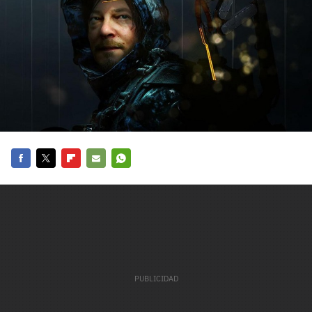
carácter inicial), pero no mayúsculas, espacios, tildes
¿Todavía no tienes cuenta?
o caracteres especiales.
He leído y acepto la
politica de privacidad y
Regístrate gratis
de participación
Registrarse en 3DJuegos
El inicio de sesión con Facebook ya no está
disponible, pero puedes seguir usando tu cuenta
de 3DJuegos:
Entra con Google
Facebook
Twitter
Flipboard
E-
Whatsapp
Recupera tu acceso con Facebook
mail
¿Ya tienes cuenta?
Entra en 3DJuegos