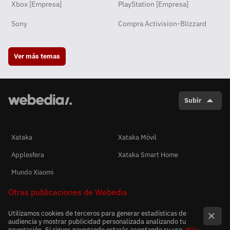
Xbox [Empresa]
PlayStation [Empresa]
Sony
Compra Activision-Blizzard
Ver más temas
Subir
Xataka
Xataka Móvil
Applesfera
Xataka Smart Home
Mundo Xiaomi
Otras publicaciones de Webedia
Utilizamos cookies de terceros para generar estadísticas de
audiencia y mostrar publicidad personalizada analizando tu
navegación. Si sigues navegando estarás aceptando su uso.
Más