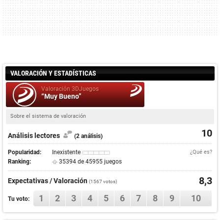
VALORACIÓN Y ESTADÍSTICAS
Valoración 3DJuegos
“Muy Bueno”
Sobre el sistema de valoración
10
Análisis lectores
(2 análisis)
Popularidad:
Inexistente
¿Qué es?
Ranking:
35394 de 45955 juegos
8,3
Expectativas / Valoración
(
1567
votos)
1
2
3
4
5
6
7
8
9
10
Tu voto: