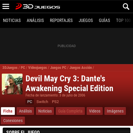
NOTICIAS
ANÁLISIS
REPORTAJES
JUEGOS
GUÍAS
TOP 100
3DJuegos
/
PC
/
Videojuegos
/
Juegos PC
/
Juegos Acción
/
Devil May Cry 3 Dante's 
Devil May Cry 3: Dante's
Awakening Special Edition
Fecha de lanzamiento: 3 de julio de 2006
PC
Switch
PS2
Ficha
Análisis
Noticias
Guía Completa
Videos
Imágenes
Conexiones
SOBRE EL JUEGO