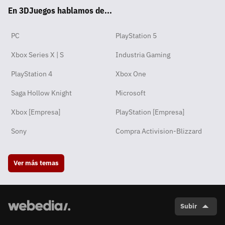
En 3DJuegos hablamos de...
pp
ok
m
PC
PlayStation 5
Xbox Series X | S
Industria Gaming
PlayStation 4
Xbox One
Saga Hollow Knight
Microsoft
Xbox [Empresa]
PlayStation [Empresa]
Sony
Compra Activision-Blizzard
Ver más temas
Subir