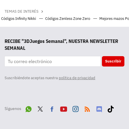
TEMAS DE INTERÉS
Códigos Infinity Nikki
Códigos Zenless Zone Zero
Mejores mazos P
RECIBE "3DJuegos Semanal", NUESTRA NEWSLETTER
SEMANAL
Suscribir
Suscribiéndote aceptas nuestra
política de privacidad
Síguenos
Wha
Twit
Fac
Yout
Inst
RSS
Disc
Tikt
tsA
ter
ebo
ube
agra
ord
ok