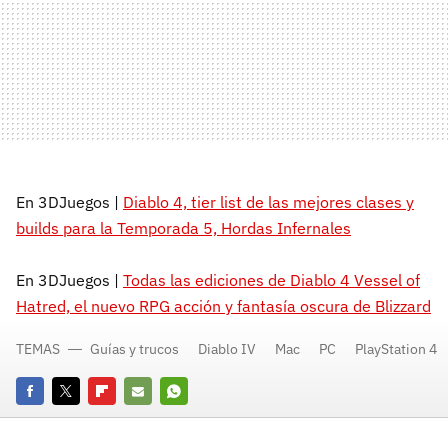
En 3DJuegos |
Diablo 4, tier list de las mejores clases y
builds para la Temporada 5, Hordas Infernales
En 3DJuegos |
Todas las ediciones de Diablo 4 Vessel of
Hatred, el nuevo RPG acción y fantasía oscura de Blizzard
TEMAS
Guías y trucos
Diablo IV
Mac
PC
PlayStation 4
Facebook
Twitter
Flipboard
E-
Whatsapp
mail