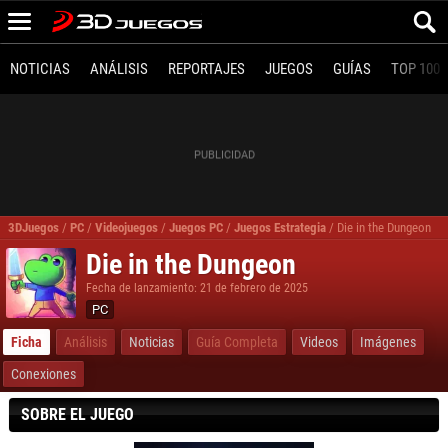
NOTICIAS
ANÁLISIS
REPORTAJES
JUEGOS
GUÍAS
TOP 100
3DJuegos
/
PC
/
Videojuegos
/
Juegos PC
/
Juegos Estrategia
/
Die in the Dungeon
Die in the Dungeon
Fecha de lanzamiento: 21 de febrero de 2025
PC
Ficha
Análisis
Noticias
Guía Completa
Videos
Imágenes
Conexiones
SOBRE EL JUEGO