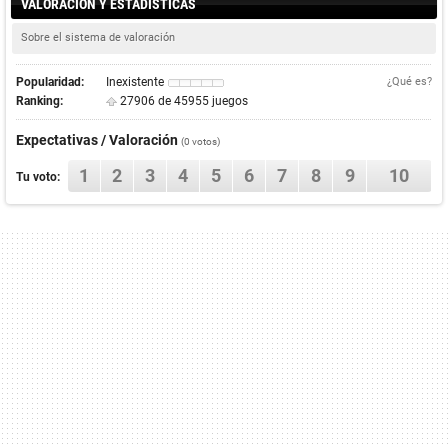
VALORACIÓN Y ESTADÍSTICAS
Sobre el sistema de valoración
Popularidad:
Inexistente
¿Qué es?
Ranking:
27906 de 45955 juegos
Expectativas / Valoración
(0 votos)
1
2
3
4
5
6
7
8
9
10
Tu voto: