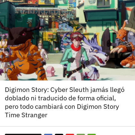
carácter inicial), pero no mayúsculas, espacios, tildes
¿Todavía no tienes cuenta?
o caracteres especiales.
He leído y acepto la
politica de privacidad y
Regístrate gratis
de participación
Registrarse en 3DJuegos
El inicio de sesión con Facebook ya no está
disponible, pero puedes seguir usando tu cuenta
de 3DJuegos:
Entra con Google
Recupera tu acceso con Facebook
Digimon Story: Cyber Sleuth jamás llegó
doblado ni traducido de forma oficial,
¿Ya tienes cuenta?
pero todo cambiará con Digimon Story
Time Stranger
Entra en 3DJuegos