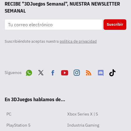
RECIBE "3DJuegos Semanal", NUESTRA NEWSLETTER
SEMANAL
Suscribir
Suscribiéndote aceptas nuestra
política de privacidad
Síguenos
Wha
Twit
Fac
Yout
Inst
RSS
Disc
Tikt
tsA
ter
ebo
ube
agra
ord
ok
En 3DJuegos hablamos de...
pp
ok
m
PC
Xbox Series X | S
PlayStation 5
Industria Gaming