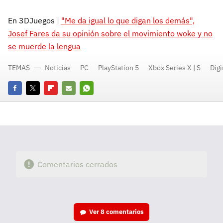
En 3DJuegos |
"Me da igual lo que digan los demás",
Josef Fares da su opinión sobre el movimiento woke y no
se muerde la lengua
TEMAS
Noticias
PC
PlayStation 5
Xbox Series X | S
Dig
Facebook
Twitter
Flipboard
E-
Whatsapp
mail
Comentarios cerrados
Ver
8 comentarios