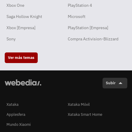
Xbox One
PlayStation 4
Saga Hollow Knight
Microsoft
Xbox [Empresa]
PlayStation [Empresa]
Sony
Compra Activision-Blizzard
Ver más temas
Subir
Xataka
Xataka Móvil
Applesfera
Xataka Smart Home
Mundo Xiaomi