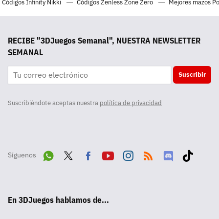
Códigos Infinity Nikki
Códigos Zenless Zone Zero
Mejores mazos P
RECIBE "3DJuegos Semanal", NUESTRA NEWSLETTER
SEMANAL
Suscribir
Suscribiéndote aceptas nuestra
política de privacidad
Síguenos
Wha
Twit
Fac
Yout
Inst
RSS
Disc
Tikt
tsA
ter
ebo
ube
agra
ord
ok
En 3DJuegos hablamos de...
pp
ok
m