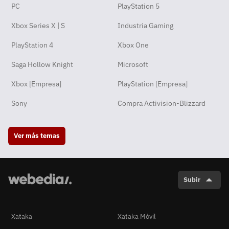
PC
PlayStation 5
Xbox Series X | S
Industria Gaming
PlayStation 4
Xbox One
Saga Hollow Knight
Microsoft
Xbox [Empresa]
PlayStation [Empresa]
Sony
Compra Activision-Blizzard
Ver más temas
Subir
Xataka
Xataka Móvil