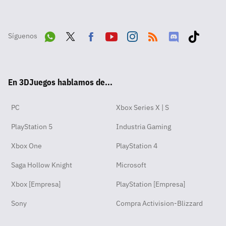
Síguenos
Wha
Twit
Fac
Yout
Inst
RSS
Disc
Tikt
tsA
ter
ebo
ube
agra
ord
ok
En 3DJuegos hablamos de...
pp
ok
m
PC
Xbox Series X | S
PlayStation 5
Industria Gaming
Xbox One
PlayStation 4
Saga Hollow Knight
Microsoft
Xbox [Empresa]
PlayStation [Empresa]
Sony
Compra Activision-Blizzard