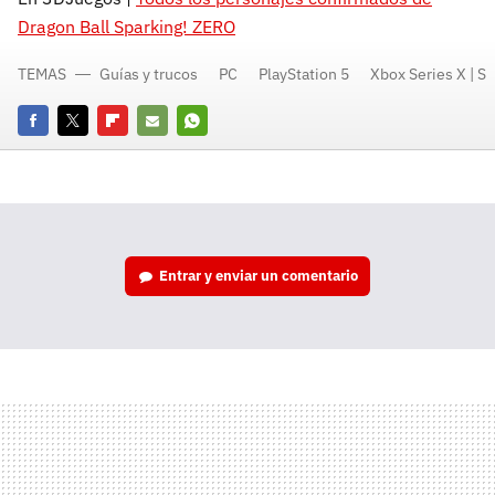
Dragon Ball Sparking! ZERO
TEMAS
Guías y trucos
PC
PlayStation 5
Xbox Series X | S
Facebook
Twitter
Flipboard
E-
Whatsapp
mail
Entrar y enviar un comentario