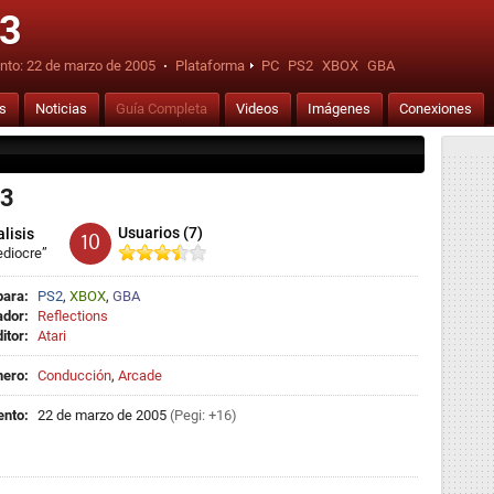
 3
nto:
22 de marzo de 2005
·
Plataforma
PC
PS2
XBOX
GBA
is
Noticias
Guía Completa
Videos
Imágenes
Conexiones
 3
Usuarios (7)
lisis
10
diocre”
para:
PS2
,
XBOX
,
GBA
ador:
Reflections
itor:
Atari
ero:
Conducción
,
Arcade
nto:
22 de marzo de 2005
(Pegi: +16)