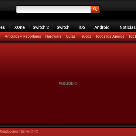
ies
XOne
Switch 2
Switch
iOS
Android
Noticias
s
Artículos y Reportajes
Hardware
Guías
Trucos
Todos los Juegos
Top
 Conducción
/
Driver 3 PC