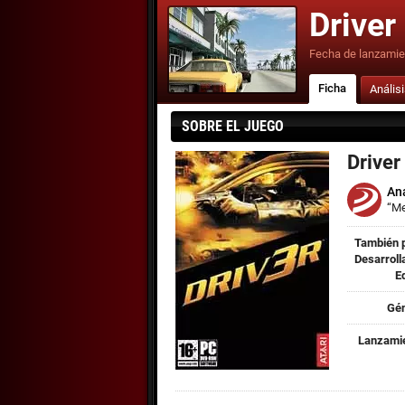
Driver
Fecha de lanzamie
Ficha
Anális
SOBRE EL JUEGO
Driver
Ana
“Me
También 
Desarroll
Ed
Gén
Lanzamie