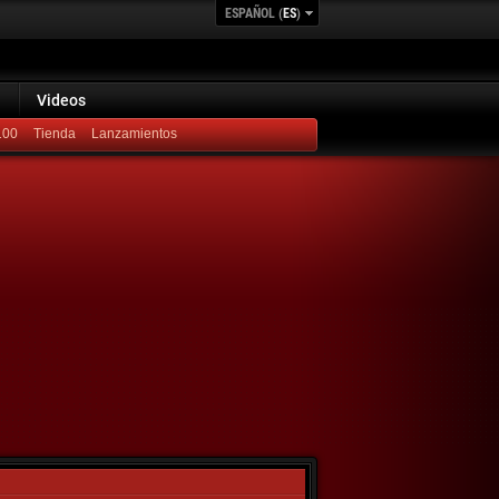
ESPAÑOL (
ES
)
Videos
100
Lanzamientos