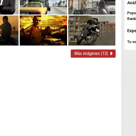
Anál
Popul
Rank
Expe
Tu vo
Más imágenes (13)