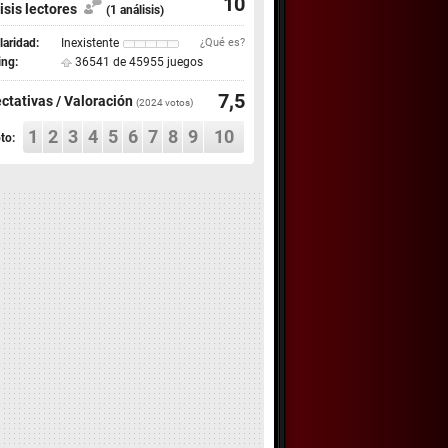
10
isis lectores
(1 análisis)
aridad:
Inexistente
¿Qué es?
ing:
36541 de 45955 juegos
7,5
ctativas / Valoración
(
2024
votos)
1
2
3
4
5
6
7
8
9
10
to: