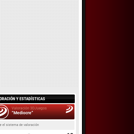
ORACIÓN Y ESTADÍSTICAS
Valoración 3DJuegos
“Mediocre”
e el sistema de valoración