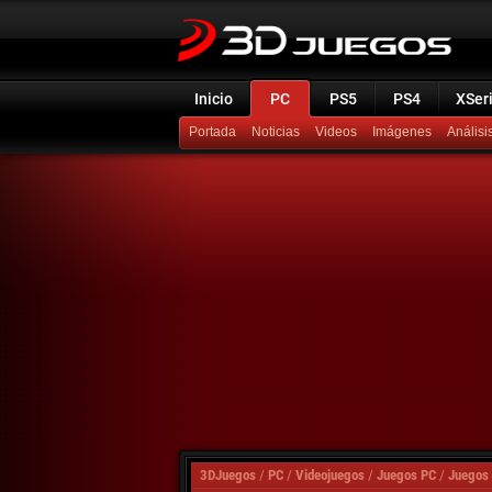
Inicio
PC
PS5
PS4
XSer
Portada
Noticias
Videos
Imágenes
Análisi
3DJuegos
/
PC
/
Videojuegos
/
Juegos PC
/
Juegos