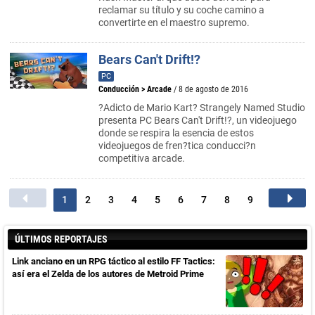
reclamar su título y su coche camino a
convertirte en el maestro supremo.
Bears Can't Drift!?
PC
Conducción
>
Arcade
/ 8 de agosto de 2016
?Adicto de Mario Kart? Strangely Named Studio
presenta PC Bears Can't Drift!?, un videojuego
donde se respira la esencia de estos
videojuegos de fren?tica conducci?n
competitiva arcade.
1
2
3
4
5
6
7
8
9
ÚLTIMOS REPORTAJES
Link anciano en un RPG táctico al estilo FF Tactics:
así era el Zelda de los autores de Metroid Prime