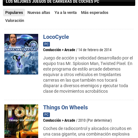
LOS MEJORES JUEGOS DE CARRERAS DE COCHES PC
Populares
Nuevas altas
Ya a la venta
Más esperados
Valoración
LocoCycle
PC
Conducción
>
Arcade
/ 14 de febrero de 2014
Juego de acción y velocidad desarrollado por el
equipo tras Mr. Splosion Man, Twisted Pixel. En
este programa de estilo arcade debemos
esquivar a otros vehículos en trepidantes
carreras en las que también nos tocará
disparar a diversos enemigos y ejecutar toda
clase de movimientos acrobáticos
Things On Wheels
PC
Conducción
>
Arcade
/ 2010 (Por determinar)
Coches de radiocontrol y alocados circuitos en
una casa gigante, una combinación explosiva