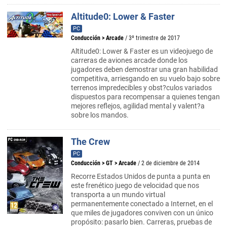
Altitude0: Lower & Faster
PC
Conducción
>
Arcade
/ 3º trimestre de 2017
Altitude0: Lower & Faster es un videojuego de
carreras de aviones arcade donde los
jugadores deben demostrar una gran habilidad
competitiva, arriesgando en su vuelo bajo sobre
terrenos impredecibles y obst?culos variados
dispuestos para recompensar a quienes tengan
mejores reflejos, agilidad mental y valent?a
sobre los mandos.
The Crew
PC
Conducción
>
GT
>
Arcade
/ 2 de diciembre de 2014
Recorre Estados Unidos de punta a punta en
este frenético juego de velocidad que nos
transporta a un mundo virtual
permanentemente conectado a Internet, en el
que miles de jugadores conviven con un único
propósito: pasarlo bien. Carreras, pruebas de