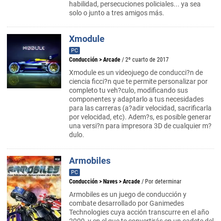
habilidad, persecuciones policiales... ya sea
solo o junto a tres amigos más.
Xmodule
PC
Conducción
>
Arcade
/ 2º cuarto de 2017
Xmodule es un videojuego de conducci?n de
ciencia ficci?n que te permite personalizar por
completo tu veh?culo, modificando sus
componentes y adaptarlo a tus necesidades
para las carreras (a?adir velocidad, sacrificarla
por velocidad, etc). Adem?s, es posible generar
una versi?n para impresora 3D de cualquier m?
dulo.
Armobiles
PC
Conducción
>
Naves
>
Arcade
/ Por determinar
Armobiles es un juego de conducción y
combate desarrollado por Ganimedes
Technologies cuya acción transcurre en el año