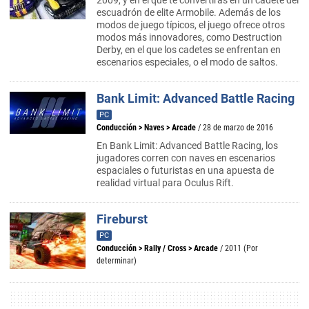
2009, y en el que te convertirás en un cadete del
escuadrón de elite Armobile. Además de los
modos de juego típicos, el juego ofrece otros
modos más innovadores, como Destruction
Derby, en el que los cadetes se enfrentan en
escenarios especiales, o el modo de saltos.
Bank Limit: Advanced Battle Racing
PC
Conducción
>
Naves
>
Arcade
/ 28 de marzo de 2016
En Bank Limit: Advanced Battle Racing, los
jugadores corren con naves en escenarios
espaciales o futuristas en una apuesta de
realidad virtual para Oculus Rift.
Fireburst
PC
Conducción
>
Rally / Cross
>
Arcade
/ 2011 (Por
determinar)